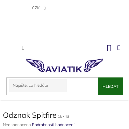
Přejít
na
CZK
obsah
NÁKU
KOŠÍK
HLEDAT
Odznak Spitfire
15743
Průměrné
Neohodnoceno
Podrobnosti hodnocení