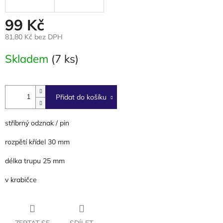
99 Kč
81,80 Kč bez DPH
Měrná
Skladem
(7 ks)
cena:
Přidat do košíku
stříbrný odznak / pin
rozpětí křídel 30 mm
délka trupu 25 mm
v krabičce
ZEPTAT SE
SDÍLET