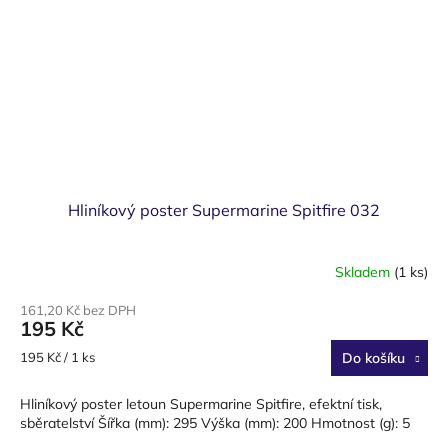
Hliníkový poster Supermarine Spitfire 032
Skladem
(1 ks)
161,20 Kč bez DPH
195 Kč
Měrná
195 Kč / 1 ks
Do košíku
cena:
Hliníkový poster letoun Supermarine Spitfire, efektní tisk,
sběratelství Šířka (mm): 295 Výška (mm): 200 Hmotnost (g): 5