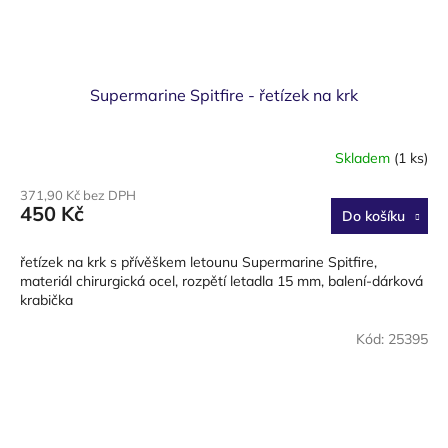
Supermarine Spitfire - řetízek na krk
Skladem
(1 ks)
371,90 Kč bez DPH
450 Kč
Do košíku
řetízek na krk s přívěškem letounu Supermarine Spitfire,
materiál chirurgická ocel, rozpětí letadla 15 mm, balení-dárková
krabička
Kód:
25395