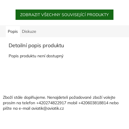
ZOBRAZIT VŠECHNY SOUVISEJÍCÍ PRODUKTY
Popis
Diskuze
Detailní popis produktu
Popis produktu není dostupný
Z
á
p
a
Zboží stále doplňujeme. Nenajdeteli požadované zboží volejte
t
prosím na telefon +420274822917 mobil +420603818814 nebo
pište na e-mail aviatik@aviatik.cz
í