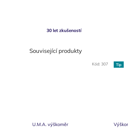
30 let zkušeností
Související produkty
Kód:
307
Tip
U.M.A. výškoměr
Výško