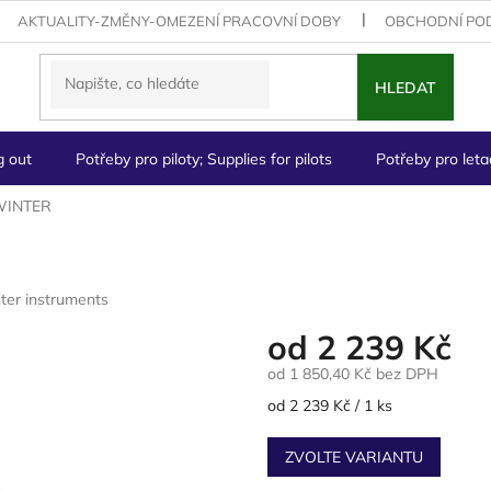
AKTUALITY-ZMĚNY-OMEZENÍ PRACOVNÍ DOBY
OBCHODNÍ PO
HLEDAT
g out
Potřeby pro piloty; Supplies for pilots
Potřeby pro letad
WINTER
ter instruments
od
2 239 Kč
od
1 850,40 Kč
bez DPH
Měrná
od 2 239 Kč / 1 ks
cena:
ZVOLTE VARIANTU