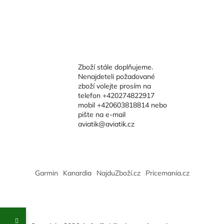
Zboží stále doplňujeme.
Nenajdeteli požadované
zboží volejte prosím na
telefon +420274822917
mobil +420603818814 nebo
pište na e-mail
aviatik@aviatik.cz
Garmin
Kanardia
NajduZboží.cz
Pricemania.cz