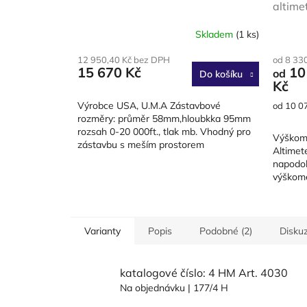
altime
Skladem
(1 ks)
12 950,40 Kč bez DPH
od 8 33
15 670 Kč
10
od
Do košíku
Kč
Výrobce USA, U.M.A Zástavbové
Měrná
od 10 07
cena:
rozměry: průměr 58mm,hloubkka 95mm
rozsah 0-20 000ft., tlak mb. Vhodný pro
Výškom
zástavbu s meším prostorem
Altimete
napodob
výškomě
elektron
Varianty
Popis
Podobné (2)
Disku
katalogové číslo: 4 HM Art. 4030
Na objednávku
| 177/4 H