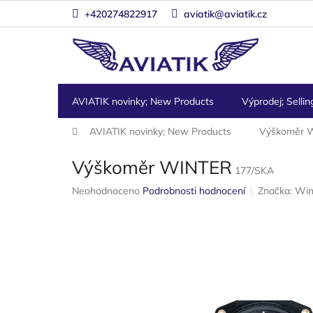
Přejít
+420274822917
aviatik@aviatik.cz
na
obsah
AVIATIK novinky; New Products
Výprodej; Sellin
Domů
AVIATIK novinky; New Products
Výškoměr 
Výškoměr WINTER
177/SKA
Průměrné
Neohodnoceno
Podrobnosti hodnocení
Značka:
Win
hodnocení
produktu
je
0,0
z
5
hvězdiček.