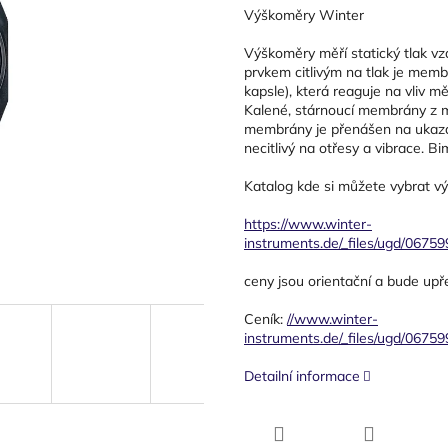
Výškoměry Winter
Výškoměry měří statický tlak v
prvkem citlivým na tlak je memb
kapsle), která reaguje na vliv m
Kalené, stárnoucí membrány z mě
membrány je přenášen na ukazate
necitlivý na otřesy a vibrace. 
Katalog kde si můžete vybrat v
https://www.winter-
instruments.de/_files/ugd/06
ceny jsou orientační a bude upř
Ceník:
//www.winter-
instruments.de/_files/ugd/06
Detailní informace