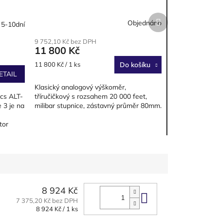
Další
Objednáno
 5-10dní
produkt
9 752,10 Kč bez DPH
11 800 Kč
Měrná
11 800 Kč / 1 ks
Do košíku
cena:
ETAIL
Klasický analogový výškoměr,
tříručičkový s rozsahem 20 000 feet,
cs ALT-
milibar stupnice, zástavný průměr 80mm.
 3 je na
tor
8 924 Kč
Do košíku
7 375,20 Kč bez DPH
Měrná
8 924 Kč / 1 ks
cena: