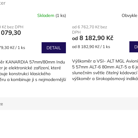
ter
Skladem
(1 ks)
Obvykle
0 Kč bez DPH
od 6 762,70 Kč bez
 079,30
DPH
8 182,90 Kč
od
Měrná
od 8 182,90 Kč / 1 ks
D
9,30 Kč / 1 ks
DETAIL
cena:
Výškoměr a VSI- ALT MGL Avioni
ěr KANARDIA 57mm/80mm Indu
5 57mm ALT-6 80mm ALT-5 a 6 je
r je elektronické zařízení, které
slunečním světle čitelný kódovací
uje konstrukci klasického
výškoměr a širokopásmový indiká
ru a kombinuje ji s nejmodernější
vertikální rychlosti....
ikou....
ze