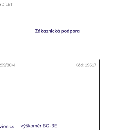
SDÍLET
Zákaznická podpora
299/80M
Kód:
19617
výškoměr BG-3E
ionics