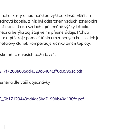
zduchu, který s nadmořskou výškou klesá. Měřicím
ránová kapsle, z níž byl odstraněn vzduch (aneroidní
ěnícího se tlaku vzduchu při změně výšky letadla.
di a berýlia zajišťují velmi přesné údaje. Pohyb
le přístroje pomocí táhla a ozubených kol - celek je
Bimetalový článek kompenzuje účinky změn teploty.
ýškoměr dle vašich požadavků.
7599_7f7268e685dd4329a64048ff0a09951c.pdf
esněna dle vaší objednávky
7599_6b17120440dd4ac5be7190bb40d138fc.pdf