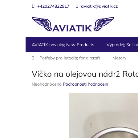
Přejít
+420274822917
aviatik@aviatik.cz
na
obsah
AVIATIK novinky; New Products
Výprodej; Sellin
Domů
Potřeby pro letadla; for aircraft
Motory
Víčko na olejovou nádrž Rot
Průměrné
Neohodnoceno
Podrobnosti hodnocení
hodnocení
produktu
je
0,0
z
5
hvězdiček.