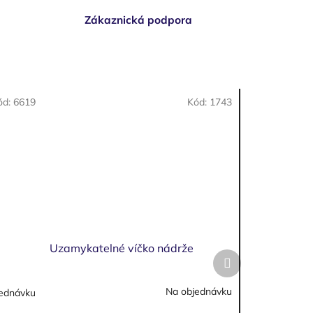
Zákaznická podpora
ód:
6619
Kód:
1743
Uzamykatelné víčko nádrže
Další
produkt
Na objednávku
ednávku