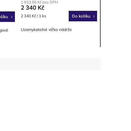
1 933,90 Kč bez DPH
2 340 Kč
Měrná
2 340 Kč / 1 ks
Do košíku
šíku
cena:
Uzamykatelné víčko nádrže
ogové