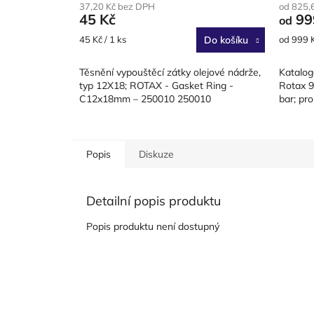
37,20 Kč bez DPH
od 825,
45 Kč
99
od
Měrná
Měrná
45 Kč / 1 ks
Do košíku
od 999 K
cena:
cena:
Těsnění vypouštěcí zátky olejové nádrže,
Katalog
typ 12X18; ROTAX - Gasket Ring -
Rotax 9
C12x18mm – 250010 250010
bar; pro
Popis
Diskuze
Detailní popis produktu
Popis produktu není dostupný
Z
á
p