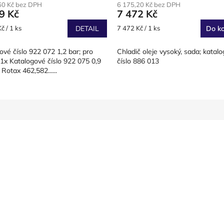
60 Kč bez DPH
6 175,20 Kč bez DPH
9 Kč
7 472 Kč
Měrná
č / 1 ks
DETAIL
7 472 Kč / 1 ks
Do ko
cena:
ové číslo 922 072 1,2 bar; pro
Chladič oleje vysoký, sada; katal
1x Katalogové číslo 922 075 0,9
číslo 886 013
 Rotax 462,582......