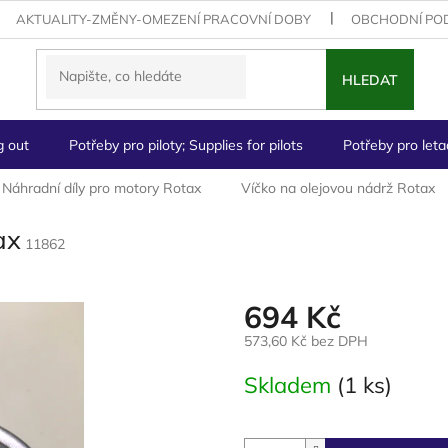
AKTUALITY-ZMĚNY-OMEZENÍ PRACOVNÍ DOBY
OBCHODNÍ PO
HLEDAT
g out
Potřeby pro piloty; Supplies for pilots
Potřeby pro letad
Náhradní díly pro motory Rotax
Víčko na olejovou nádrž Rotax
ax
11862
694 Kč
573,60 Kč bez DPH
Měrná
Skladem
(1 ks)
cena: