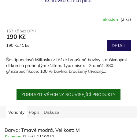
Kšiltovka Czech pilot
Skladem
(2 ks)
157 Kč bez DPH
190 Kč
Měrná
190 Kč / 1 ks
DETAIL
cena:
Šestipanelová kšiltovka z těžké broušené bavlny s obšívanými
dírkami a prohnutým kšiltem. Typ: unisex Gramáž: 380
g/m2Specifikace: 100 % bavlna, broušený třívazný...
ZOBRAZIT VŠECHNY SOUVISEJÍCÍ PRODUKTY
Varianty
Popis
Diskuze
Barva: Tmavě modrá, Velikost: M
Skladem
(1 ks)
| 1110/M2