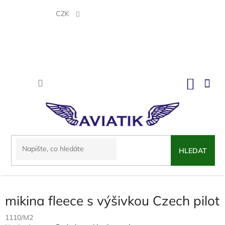
Přejít
na
CZK
obsah
NÁKU
KOŠÍK
HLEDAT
mikina fleece s výšivkou Czech pilot
1110/M2