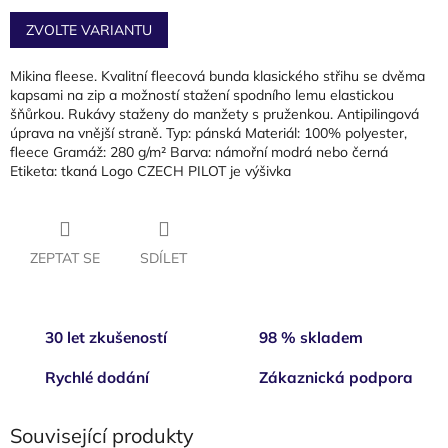
Měrná
cena:
ZVOLTE VARIANTU
Mikina fleese. Kvalitní fleecová bunda klasického střihu se dvěma
kapsami na zip a možností stažení spodního lemu elastickou
šňůrkou. Rukávy staženy do manžety s pruženkou. Antipilingová
úprava na vnější straně. Typ: pánská Materiál: 100% polyester,
fleece Gramáž: 280 g/m² Barva: námořní modrá nebo černá
Etiketa: tkaná Logo CZECH PILOT je výšivka
ZEPTAT SE
SDÍLET
30 let zkušeností
98 % skladem
Rychlé dodání
Zákaznická podpora
Související produkty