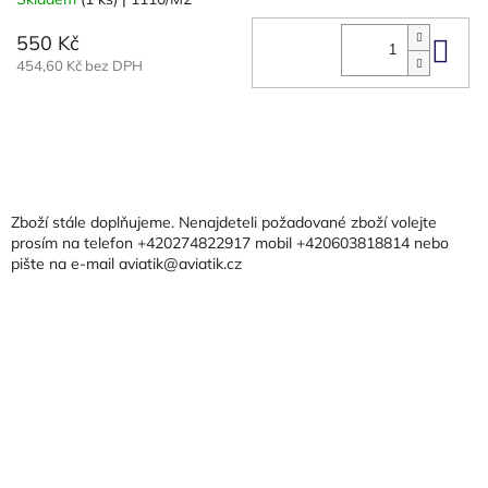
550 Kč
Do 
454,60 Kč bez DPH
Z
á
p
a
Zboží stále doplňujeme. Nenajdeteli požadované zboží volejte
t
prosím na telefon +420274822917 mobil +420603818814 nebo
pište na e-mail aviatik@aviatik.cz
í