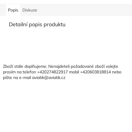
Popis
Diskuze
Detailní popis produktu
Z
á
p
a
Zboží stále doplňujeme. Nenajdeteli požadované zboží volejte
t
prosím na telefon +420274822917 mobil +420603818814 nebo
pište na e-mail aviatik@aviatik.cz
í