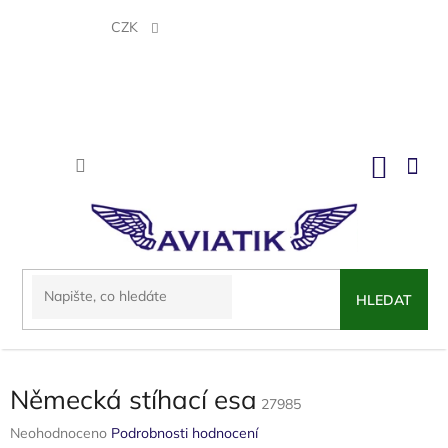
Přejít
na
CZK
obsah
NÁKU
KOŠÍK
HLEDAT
Německá stíhací esa
27985
Průměrné
Neohodnoceno
Podrobnosti hodnocení