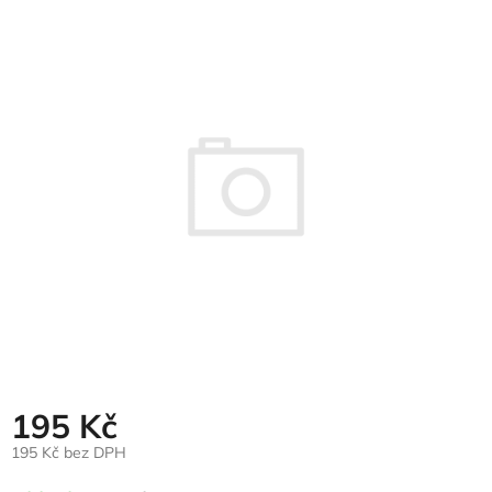
hodnocení
produktu
je
0,0
z
5
hvězdiček.
195 Kč
195 Kč bez DPH
Měrná