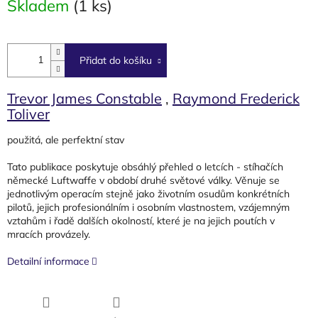
Skladem
(1 ks)
cena:
Přidat do košíku
Trevor James Constable
,
Raymond Frederick
Toliver
použitá, ale perfektní stav
Tato publikace poskytuje obsáhlý přehled o letcích - stíhačích
německé Luftwaffe v období druhé světové války. Věnuje se
jednotlivým operacím stejně jako životním osudům konkrétních
pilotů, jejich profesionálním i osobním vlastnostem, vzájemným
vztahům i řadě dalších okolností
, které je na jejich poutích v
mracích provázely.
Detailní informace