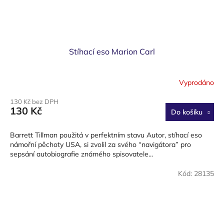
Stíhací eso Marion Carl
Vyprodáno
130 Kč bez DPH
130 Kč
Do košíku
Barrett Tillman použitá v perfektním stavu Autor, stíhací eso
námořní pěchoty USA, si zvolil za svého “navigátora” pro
sepsání autobiografie známého spisovatele...
Kód:
28135