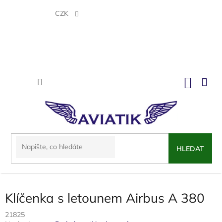
Přejít
na
CZK
obsah
NÁKU
KOŠÍK
HLEDAT
Klíčenka s letounem Airbus A 380
21825