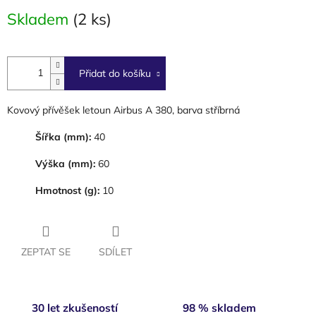
Měrná
Skladem
(2 ks)
cena:
Přidat do košíku
Kovový přívěšek letoun Airbus A 380, barva stříbrná
Šířka (mm):
40
Výška (mm):
60
Hmotnost (g):
10
ZEPTAT SE
SDÍLET
30 let zkušeností
98 % skladem