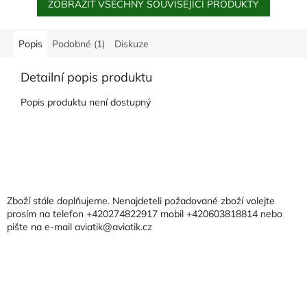
ZOBRAZIT VŠECHNY SOUVISEJÍCÍ PRODUKTY
Popis
Podobné (1)
Diskuze
Detailní popis produktu
Popis produktu není dostupný
Z
á
p
a
Zboží stále doplňujeme. Nenajdeteli požadované zboží volejte
t
prosím na telefon +420274822917 mobil +420603818814 nebo
pište na e-mail aviatik@aviatik.cz
í