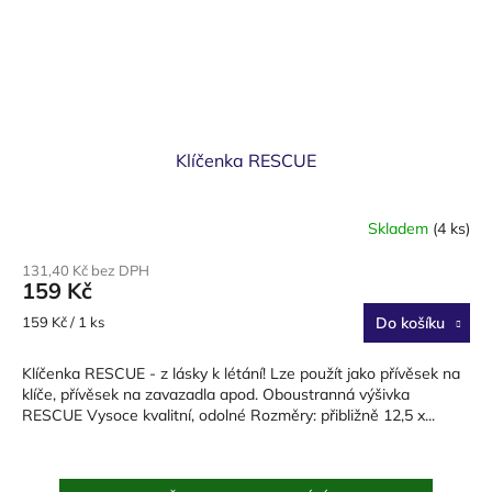
Klíčenka RESCUE
Skladem
(4 ks)
131,40 Kč bez DPH
159 Kč
Měrná
159 Kč / 1 ks
Do košíku
cena:
Klíčenka RESCUE - z lásky k létání! Lze použít jako přívěsek na
klíče, přívěsek na zavazadla apod. Oboustranná výšivka
RESCUE Vysoce kvalitní, odolné Rozměry: přibližně 12,5 x...