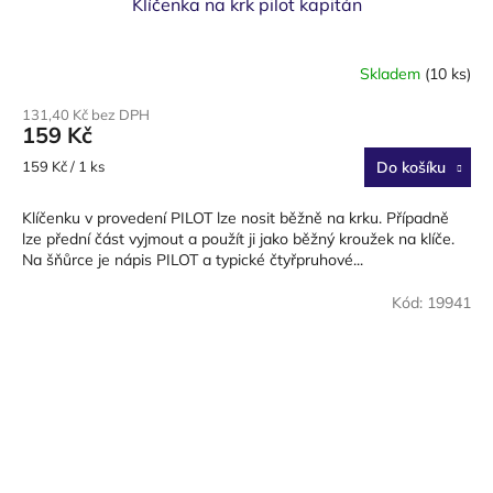
Klíčenka na krk pilot kapitán
Skladem
(10 ks)
131,40 Kč bez DPH
159 Kč
Měrná
159 Kč / 1 ks
Do košíku
cena:
Klíčenku v provedení PILOT lze nosit běžně na krku. Případně
lze přední část vyjmout a použít ji jako běžný kroužek na klíče.
Na šňůrce je nápis PILOT a typické čtyřpruhové...
Kód:
19941