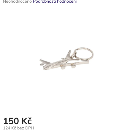
Průměrné
Neohodnoceno
Podrobnosti hodnocení
hodnocení
produktu
je
0,0
z
5
hvězdiček.
150 Kč
124 Kč bez DPH