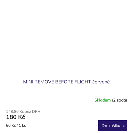
MINI REMOVE BEFORE FLIGHT červené
Skladem
(2 sada)
148,80 Kč bez DPH
180 Kč
Měrná
60 Kč / 1 ks
Do košíku
cena: