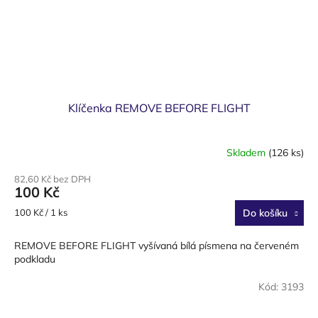
Klíčenka REMOVE BEFORE FLIGHT
Skladem
(126 ks)
82,60 Kč bez DPH
100 Kč
Měrná
100 Kč / 1 ks
Do košíku
cena:
REMOVE BEFORE FLIGHT vyšívaná bílá písmena na červeném
podkladu
Kód:
3193