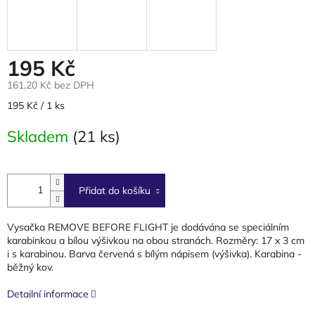
195 Kč
161,20 Kč bez DPH
Měrná
195 Kč / 1 ks
cena:
Skladem
(21 ks)
Přidat do košíku
Vysačka REMOVE BEFORE FLIGHT je dodávána se speciálním
karabinkou a bílou výšivkou na obou stranách.
Rozměry: 17 x 3 cm
i s karabinou. Barva červená s bílým nápisem (výšivka). Karabina -
běžný kov.
Detailní informace