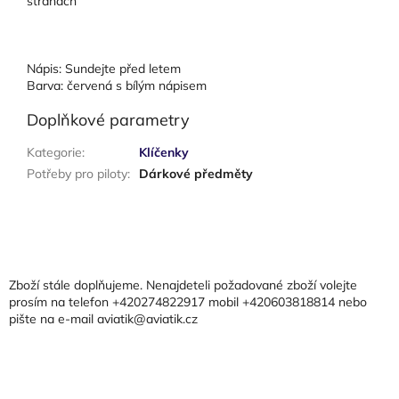
stranách
Nápis: Sundejte před letem
Barva: červená s bílým nápisem
Doplňkové parametry
Kategorie
:
Klíčenky
Potřeby pro piloty
:
Dárkové předměty
Z
á
p
a
Zboží stále doplňujeme. Nenajdeteli požadované zboží volejte
t
prosím na telefon +420274822917 mobil +420603818814 nebo
pište na e-mail aviatik@aviatik.cz
í