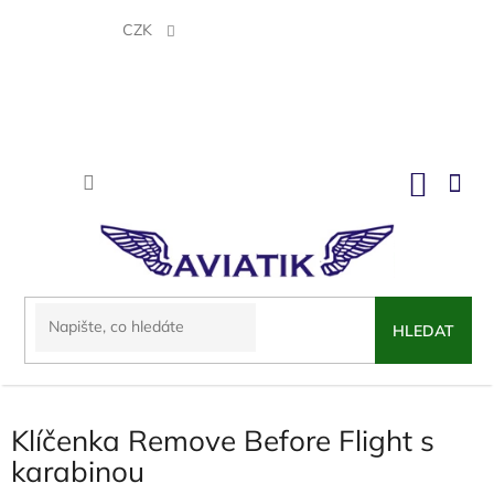
Přejít
na
CZK
obsah
NÁKU
KOŠÍK
HLEDAT
Klíčenka Remove Before Flight s
karabinou