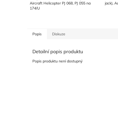
Aircraft Helicopter PJ 068, PJ 055 na
jack), A
174/U
Popis
Diskuze
Detailní popis produktu
Popis produktu není dostupný
Z
á
p
a
t
í