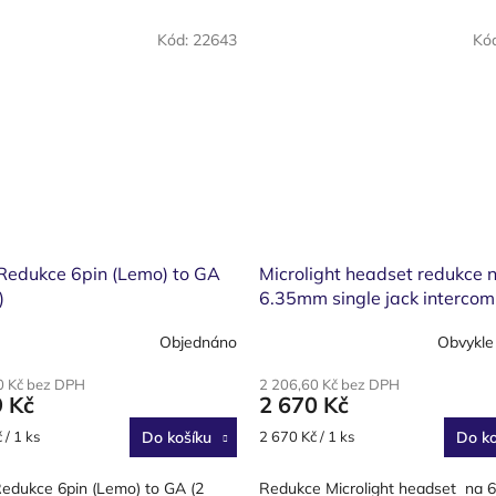
Kód:
22643
Kó
edukce 6pin (Lemo) to GA
Microlight headset redukce 
)
6.35mm single jack intercom
Objednáno
Obvykle
0 Kč bez DPH
2 206,60 Kč bez DPH
9 Kč
2 670 Kč
Měrná
 / 1 ks
Do košíku
2 670 Kč / 1 ks
Do ko
cena:
dukce 6pin (Lemo) to GA (2
Redukce Microlight headset na