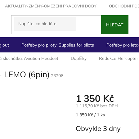
AKTUALITY-ZMĚNY-OMEZENÍ PRACOVNÍ DOBY
OBCHODNÍ PO
HLEDAT
g out
Potřeby pro piloty; Supplies for pilots
Potřeby pro letad
á sluchátka; Aviation Headset
Doplňky
Redukce Helicopter 
- LEMO (6pin)
23296
1 350 Kč
1 115,70 Kč bez DPH
Měrná
1 350 Kč / 1 ks
cena:
Obvykle 3 dny