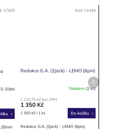
d:
17420
Kód:
21444
Redukce G.A. (2jack) - LEMO (6pin)
na
Další
produkt
Skladem
(2 ks)
 5-10dní
1 115,70 Kč bez DPH
1 350 Kč
Měrná
1 350 Kč / 1 ks
Do košíku
šíku
cena:
Redukce G.A. (2jack) - LEMO (6pin),
 6.35mm