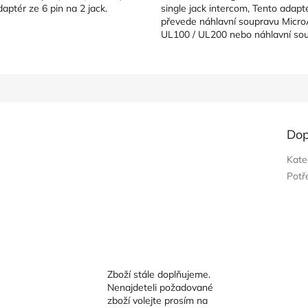
daptér ze 6 pin na 2 jack.
single jack intercom, Tento adapt
převede náhlavní soupravu Micro
UL100 / UL200 nebo náhlavní so
Lynx Micro na jediný...
Dop
Kate
Potř
Zboží stále doplňujeme.
Nenajdeteli požadované
zboží volejte prosím na