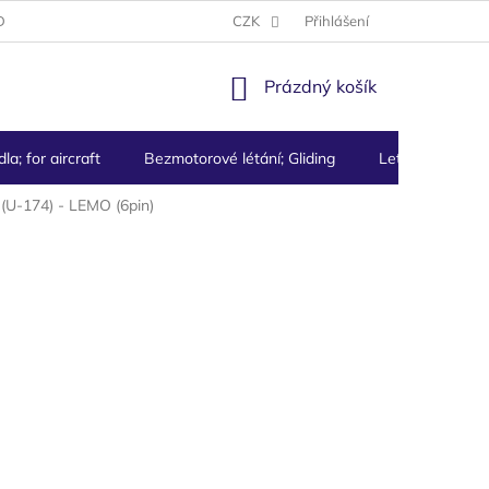
DMÍNKY
PODMÍNKY OCHRANY OSOBNÍCH ÚDAJŮ
CZK
Přihlášení
NÁKUPNÍ
Prázdný košík
KOŠÍK
la; for aircraft
Bezmotorové létání; Gliding
Letecké přístro
(U-174) - LEMO (6pin)