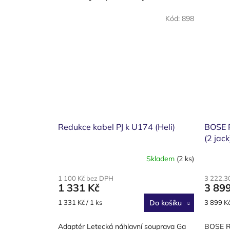
Kód:
898
Redukce kabel PJ k U174 (Heli)
BOSE R
(2 jack
Skladem
(2 ks)
1 100 Kč bez DPH
3 222,3
1 331 Kč
3 89
Měrná
Měrná
1 331 Kč / 1 ks
Do košíku
3 899 Kč
cena:
cena:
Adaptér Letecká náhlavní souprava Ga
BOSE Re