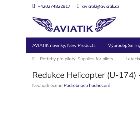
Přejít
+420274822917
aviatik@aviatik.cz
na
obsah
AVIATIK novinky; New Products
Výprodej; Sellin
Domů
Potřeby pro piloty; Supplies for pilots
Leteck
Redukce Helicopter (U-174) 
Průměrné
Neohodnoceno
Podrobnosti hodnocení
hodnocení
produktu
je
0,0
z
5
hvězdiček.