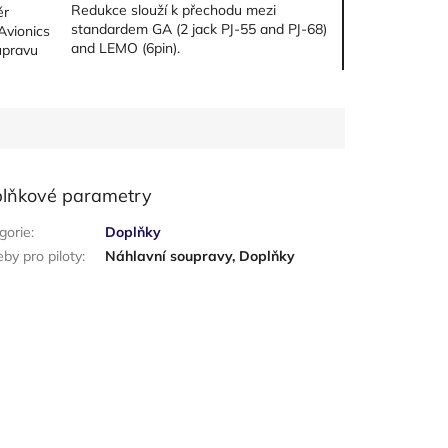
Redukce slouží k přechodu mezi
ér
standardem GA (2 jack PJ-55 and PJ-68)
Avionics
and LEMO (6pin).
upravu
lňkové parametry
gorie
:
Doplňky
eby pro piloty
:
Náhlavní soupravy, Doplňky