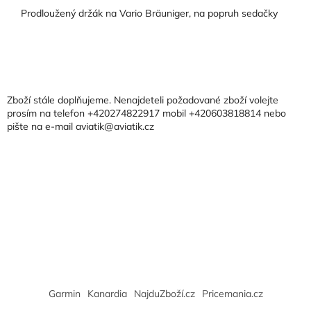
Prodloužený držák na Vario Bräuniger, na popruh sedačky
Z
á
p
a
Zboží stále doplňujeme. Nenajdeteli požadované zboží volejte
t
prosím na telefon +420274822917 mobil +420603818814 nebo
pište na e-mail aviatik@aviatik.cz
í
Garmin
Kanardia
NajduZboží.cz
Pricemania.cz