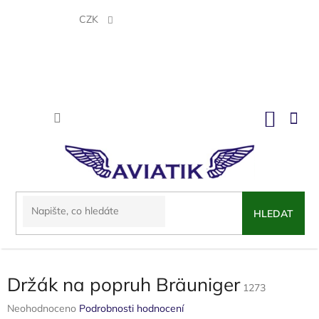
Přejít
na
CZK
obsah
NÁKU
KOŠÍK
HLEDAT
Držák na popruh Bräuniger
1273
Průměrné
Neohodnoceno
Podrobnosti hodnocení