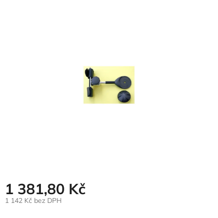
hodnocení
produktu
je
0,0
z
5
hvězdiček.
1 381,80 Kč
1 142 Kč bez DPH
Měrná