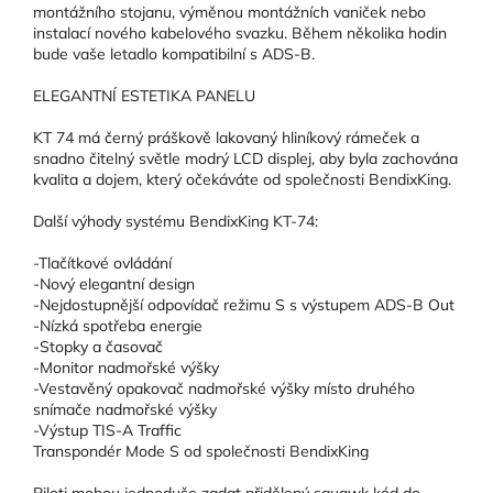
montážního stojanu, výměnou montážních vaniček nebo
instalací nového kabelového svazku. Během několika hodin
bude vaše letadlo kompatibilní s ADS-B.
ELEGANTNÍ ESTETIKA PANELU
KT 74 má černý práškově lakovaný hliníkový rámeček a
snadno čitelný světle modrý LCD displej, aby byla zachována
kvalita a dojem, který očekáváte od společnosti BendixKing.
Další výhody systému BendixKing KT-74:
-Tlačítkové ovládání
-Nový elegantní design
-Nejdostupnější odpovídač režimu S s výstupem ADS-B Out
-Nízká spotřeba energie
-Stopky a časovač
-Monitor nadmořské výšky
-Vestavěný opakovač nadmořské výšky místo druhého
snímače nadmořské výšky
-Výstup TIS-A Traffic
Transpondér Mode S od společnosti BendixKing
Piloti mohou jednoduše zadat přidělený squawk kód do