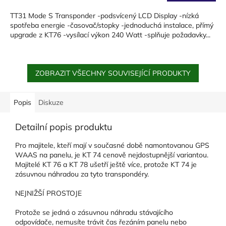
TT31 Mode S Transponder -podsvícený LCD Display -nízká
spotřeba energie -časovač/stopky -jednoduchá instalace, přímý
upgrade z KT76 -vysílací výkon 240 Watt -splňuje požadavky...
ZOBRAZIT VŠECHNY SOUVISEJÍCÍ PRODUKTY
Popis
Diskuze
Detailní popis produktu
Pro majitele, kteří mají v současné době namontovanou GPS
WAAS na panelu, je KT 74 cenově nejdostupnější variantou.
Majitelé KT 76 a KT 78 ušetří ještě více, protože KT 74 je
zásuvnou náhradou za tyto transpondéry.
NEJNIŽŠÍ PROSTOJE
Protože se jedná o zásuvnou náhradu stávajícího
odpovídače, nemusíte trávit čas řezáním panelu nebo