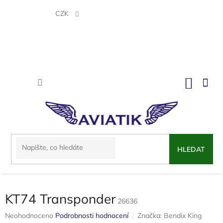
Přejít
na
CZK
obsah
NÁKU
KOŠÍK
HLEDAT
KT74 Transponder
26636
Průměrné
Neohodnoceno
Podrobnosti hodnocení
Značka:
Bendix King