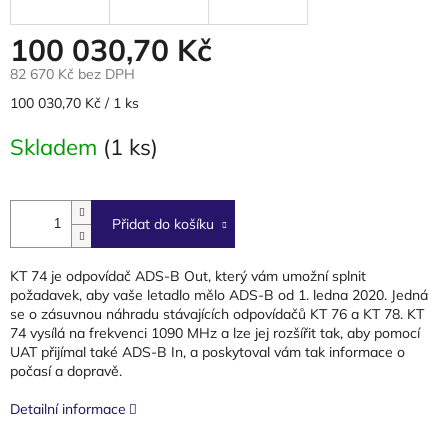
100 030,70 Kč
82 670 Kč bez DPH
Měrná
100 030,70 Kč / 1 ks
cena:
Skladem
(1 ks)
Přidat do košíku
KT 74 je odpovídač ADS-B Out, který vám umožní splnit
požadavek, aby vaše letadlo mělo ADS-B od 1. ledna 2020. Jedná
se o zásuvnou náhradu stávajících odpovídačů KT 76 a KT 78. KT
74 vysílá na frekvenci 1090 MHz a lze jej rozšířit tak, aby pomocí
UAT přijímal také ADS-B In, a poskytoval vám tak informace o
počasí a dopravě.
Detailní informace