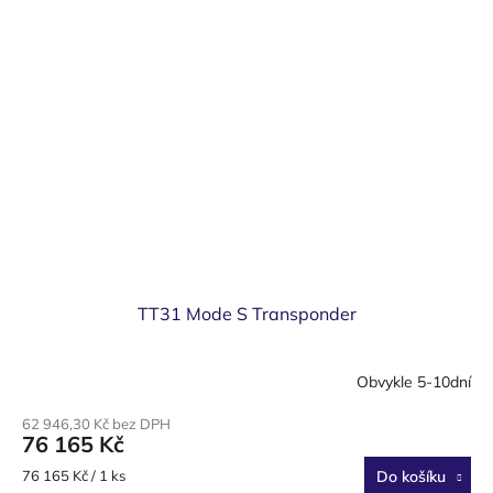
TT31 Mode S Transponder
Obvykle 5-10dní
62 946,30 Kč bez DPH
76 165 Kč
Měrná
76 165 Kč / 1 ks
Do košíku
cena: