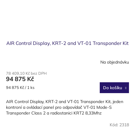
AIR Control Display, KRT-2 and VT-01 Transponder Kit
Na objednávku
Průměrné
hodnocení
78 409,10 Kč bez DPH
produktu
94 875 Kč
je
2,9
Měrná
94 875 Kč / 1 ks
Do košíku
z
cena:
5
AIR Control Display, KRT-2 and VT-01 Transponder Kit, jeden
hvězdiček.
kontroní a ovládací panel pro odpovídač VT-01 Mode-S
Transponder Class 2 a radiostanici KRT2 8,33Mhz
Kód:
2318