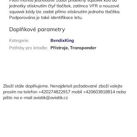
jednotky stisknutím čtyř tlačítek, zatímco VFR a nouzové
squawk kódy lze zadat přímo stisknutím jednoho tlačítka.
Podporována je také identifikace letu.
Doplňkové parametry
Kategorie
:
BendixKing
Potřeby pro letadla
:
Přístroje, Transponder
Z
á
p
a
Zboží stále doplňujeme. Nenajdeteli požadované zboží volejte
t
prosím na telefon +420274822917 mobil +420603818814 nebo
pište na e-mail aviatik@aviatik.cz
í