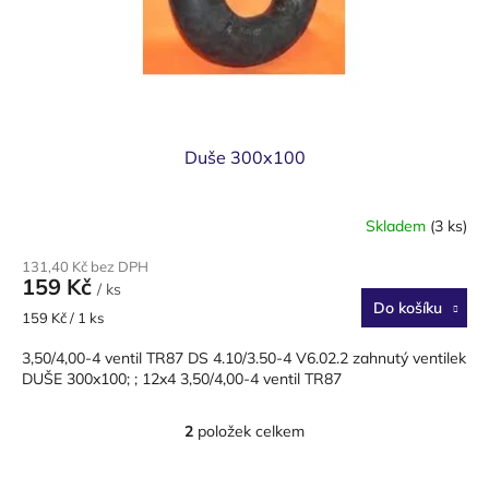
Duše 300x100
Skladem
(3 ks)
Průměrné
hodnocení
131,40 Kč bez DPH
produktu
159 Kč
/ ks
je
Do košíku
4,0
Měrná
159 Kč / 1 ks
z
cena:
5
3,50/4,00-4 ventil TR87 DS 4.10/3.50-4 V6.02.2 zahnutý ventilek
hvězdiček.
DUŠE 300x100; ; 12x4 3,50/4,00-4 ventil TR87
2
položek celkem
O
v
l
Z