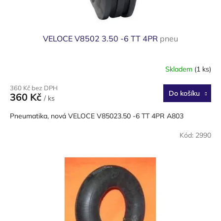
ů
VELOCE V8502 3.50 -6 TT 4PR
pneu
Skladem
(1 ks)
360 Kč bez DPH
Do košíku
360 Kč
/ ks
Pneumatika, nová VELOCE V85023.50 -6 TT 4PR A803
Kód:
2990