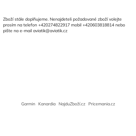
á
á
d
p
a
a
Zboží stále doplňujeme. Nenajdeteli požadované zboží volejte
c
t
prosím na telefon +420274822917 mobil +420603818814 nebo
í
pište na e-mail aviatik@aviatik.cz
í
p
r
v
k
y
v
ý
p
i
s
u
Garmin
Kanardia
NajduZboží.cz
Pricemania.cz