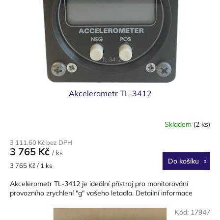
Akcelerometr TL-3412
Skladem
(2 ks)
3 111,60 Kč bez DPH
3 765 Kč
/ ks
Do košíku
Měrná
3 765 Kč / 1 ks
cena:
Akcelerometr TL-3412 je ideální přístroj pro monitorování
provozního zrychlení "g" vašeho letadla. Detailní informace
Kód:
17947