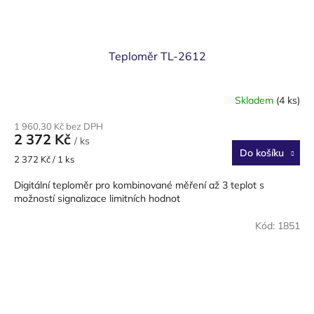
Teploměr TL-2612
Skladem
(4 ks)
1 960,30 Kč bez DPH
2 372 Kč
/ ks
Do košíku
Měrná
2 372 Kč / 1 ks
cena:
Digitální teploměr pro kombinované měření až 3 teplot s
možností signalizace limitních hodnot
Kód:
1851