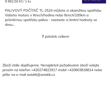
Měrná
9 982,50 Kč / 1 ks
cena:
PALIVOVÝ POČÍTAČ TL-2524 můžete si okamžitou spotřebu
Vašeho motoru v litrech/hodina nebo litrech/100km a
průměrnou spotřebu paliva - nastavte si limitní hodnoty ve
dvou...
7
položek celkem
O
v
l
Z
á
á
d
p
a
a
Zboží stále doplňujeme. Nenajdeteli požadované zboží volejte
c
t
prosím na telefon +420274822917 mobil +420603818814 nebo
í
pište na e-mail aviatik@aviatik.cz
í
p
r
v
k
y
v
ý
p