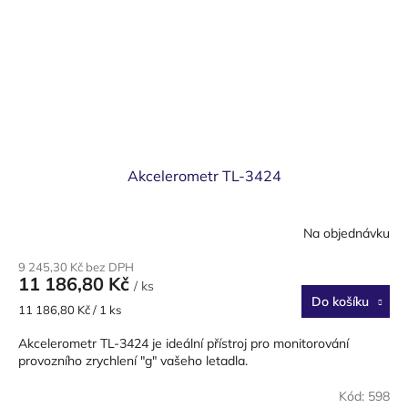
Akcelerometr TL-3424
Na objednávku
9 245,30 Kč bez DPH
11 186,80 Kč
/ ks
Do košíku
Měrná
11 186,80 Kč / 1 ks
cena:
Akcelerometr TL-3424 je ideální přístroj pro monitorování
provozního zrychlení "g" vašeho letadla.
Kód:
598