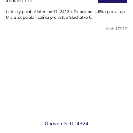
Měrná
4 800 Kč / 1 ks
cena:
Letecký palubní intercomTL-2412 + 2x palubni zdířka pro vstup
Mic a 2x palubni zdířka pro vstup Sluchátko Č
Kód:
17917
Únavoměr TL-4324