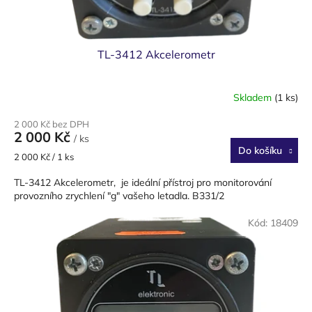
ů
TL-3412 Akcelerometr
Skladem
(1 ks)
2 000 Kč bez DPH
2 000 Kč
/ ks
Do košíku
Měrná
2 000 Kč / 1 ks
cena:
TL-3412 Akcelerometr, je ideální přístroj pro monitorování
provozního zrychlení "g" vašeho letadla. B331/2
Kód:
18409