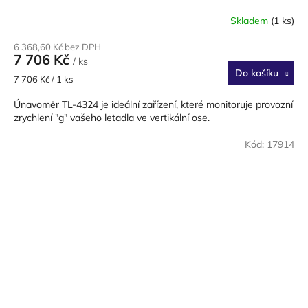
Skladem
(1 ks)
6 368,60 Kč bez DPH
7 706 Kč
/ ks
Do košíku
Měrná
7 706 Kč / 1 ks
cena:
Únavoměr TL-4324 je ideální zařízení, které monitoruje provozní
zrychlení "g" vašeho letadla ve vertikální ose.
Kód:
17914