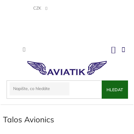
Přejít
na
CZK
obsah
NÁKU
KOŠÍK
HLEDAT
Talos Avionics