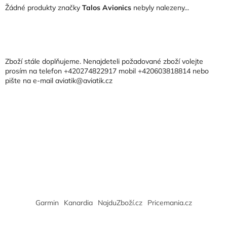
Žádné produkty značky
Talos Avionics
nebyly nalezeny...
Z
á
p
a
Zboží stále doplňujeme. Nenajdeteli požadované zboží volejte
t
prosím na telefon +420274822917 mobil +420603818814 nebo
pište na e-mail aviatik@aviatik.cz
í
Garmin
Kanardia
NajduZboží.cz
Pricemania.cz