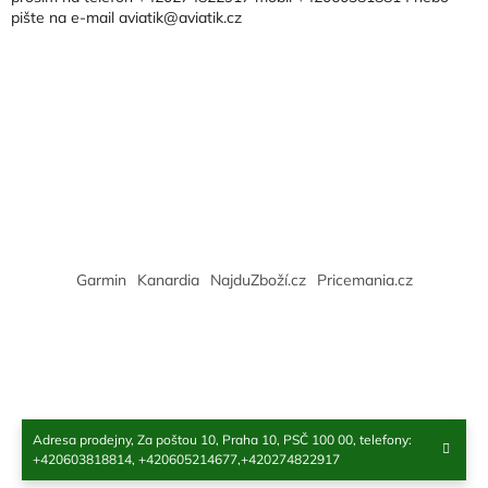
í
pište na e-mail aviatik@aviatik.cz
í
p
r
v
k
y
v
ý
p
i
s
u
Garmin
Kanardia
NajduZboží.cz
Pricemania.cz
Adresa prodejny, Za poštou 10, Praha 10, PSČ 100 00, telefony:
Copyright 2026
Aviatik
. Všechna práva vyhrazena.
+420603818814, +420605214677,+420274822917