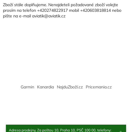
a
a
Zboží stále doplňujeme. Nenajdeteli požadované zboží volejte
c
t
prosím na telefon +420274822917 mobil +420603818814 nebo
í
pište na e-mail aviatik@aviatik.cz
í
p
r
v
k
y
v
ý
p
i
s
u
Garmin
Kanardia
NajduZboží.cz
Pricemania.cz
Adresa prodejny, Za poštou 10, Praha 10, PSČ 100 00, telefony: