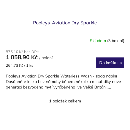
ů
Pooleys-Aviation Dry Sparkle
Skladem
(3 balení)
875,10 Kč bez DPH
1 058,90 Kč
/ balení
Do košíku
Měrná
264,73 Kč / 1 ks
cena:
Pooleys Aviation Dry Sparkle Waterless Wash - sada náplní
Dosáhněte lesku bez námahy během několika minut díky nové
generaci bezvodého mytí vyráběného ve Velké Británii....
1
položek celkem
O
v
l
Z
á
á
d
p