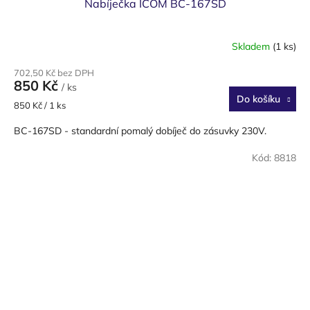
Nabíječka ICOM BC-167SD
Skladem
(1 ks)
702,50 Kč bez DPH
850 Kč
/ ks
Do košíku
Měrná
850 Kč / 1 ks
cena:
BC-167SD - standardní pomalý dobíječ do zásuvky 230V.
Kód:
8818