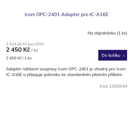
Icom OPC-2401 Adapter pro IC-A16E
Na objednávku
(1 ks)
2 024,80 Kč bez DPH
2 450 Kč
/ ks
Do košíku
Měrná
2 450 Kč / 1 ks
cena:
Adaptér náhlavní soupravy Icom OPC-2401 je vhodný pro Icom
IC-A16E a připojuje jednotku ke standardním pilotním přilbám.
Kód:
15830/44