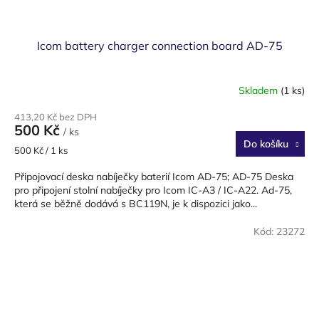
Icom battery charger connection board AD-75
Skladem
(1 ks)
413,20 Kč bez DPH
500 Kč
/ ks
Do košíku
Měrná
500 Kč / 1 ks
cena:
Připojovací deska nabíječky baterií Icom AD-75; AD-75 Deska
pro připojení stolní nabíječky pro Icom IC-A3 / IC-A22. Ad-75,
která se běžně dodává s BC119N, je k dispozici jako...
Kód:
23272