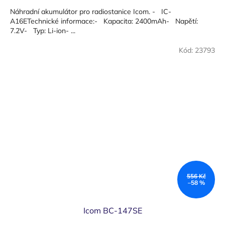
cena:
Náhradní akumulátor pro radiostanice Icom. - IC-
A16ETechnické informace:- Kapacita: 2400mAh- Napětí:
7.2V- Typ: Li-ion- ...
Kód:
23793
556 Kč
–58 %
Icom BC-147SE