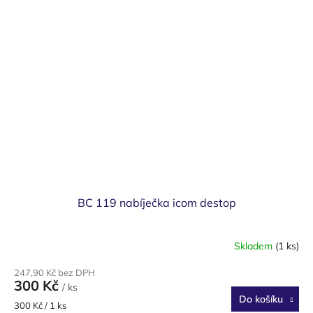
BC 119 nabíječka icom destop
Skladem
(1 ks)
247,90 Kč bez DPH
300 Kč
/ ks
Do košíku
Měrná
300 Kč / 1 ks