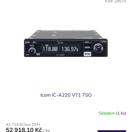
Kód:
28570
Icom IC-A220 V71 TSO
Skladem
(1 ks)
43 734 Kč bez DPH
52 918,10 Kč
/ ks