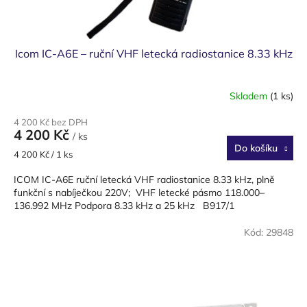
ů
Icom IC-A6E – ruční VHF letecká radiostanice 8.33 kHz
Skladem
(1 ks)
4 200 Kč bez DPH
4 200 Kč
/ ks
Do košíku
Měrná
4 200 Kč / 1 ks
cena:
ICOM IC-A6E ruční letecká VHF radiostanice 8.33 kHz, plně
funkční s nabíječkou 220V; VHF letecké pásmo 118.000–
136.992 MHz Podpora 8.33 kHz a 25 kHz B917/1
Kód:
29848