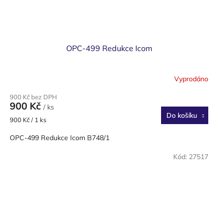
OPC-499 Redukce Icom
Vyprodáno
900 Kč bez DPH
900 Kč
/ ks
Do košíku
Měrná
900 Kč / 1 ks
cena:
OPC-499 Redukce Icom B748/1
Kód:
27517