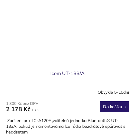
Icom UT-133/A
Obvykle 5-10dní
1 800 Kč bez DPH
Do košíku
2 178 Kč
/ ks
Zařízení pro IC-A120E ,volitelná jednotka Bluetooth® UT-
133A, pokud je namontováma lze rádio bezdrátově spárovat s
headsetem