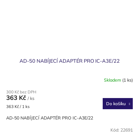
AD-50 NABÍJECÍ ADAPTÉR PRO IC-A3E/22
Skladem
(1 ks)
300 Kč bez DPH
363 Kč
/ ks
Do košíku
Měrná
363 Kč / 1 ks
cena:
AD-50 NABÍJECÍ ADAPTÉR PRO IC-A3E/22
Kód:
22691