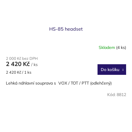
HS-85 headset
Skladem
(4 ks)
2 000 Kč bez DPH
2 420 Kč
/ ks
Do košíku
Měrná
2 420 Kč / 1 ks
cena:
Lehká náhlavní souprava s VOX / TOT / PTT (odlehčený)
Kód:
8812