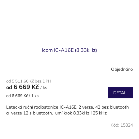
Icom IC-A16E (8.33kHz)
Objednáno
od 5 511,60 Kč bez DPH
6 669 Kč
od
/ ks
DETAIL
Měrná
od 6 669 Kč / 1 ks
cena:
Letecká ruční radiostanice IC-A16E, 2 verze, 42 bez bluetooth
a verze 12 s bluetooth, umí krok 8,33kHz i 25 kHz
Kód:
15824