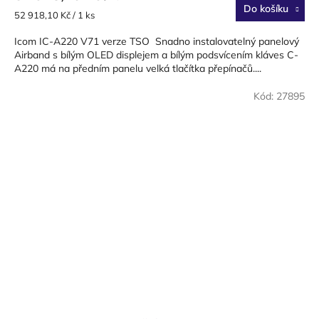
Do košíku
Měrná
52 918,10 Kč / 1 ks
cena:
Icom IC-A220 V71 verze TSO Snadno instalovatelný panelový
Airband s bílým OLED displejem a bílým podsvícením kláves C-
A220 má na předním panelu velká tlačítka přepínačů....
Kód:
27895