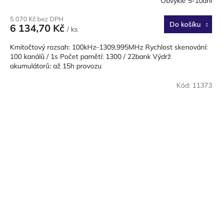
Obvykle 5-10dní
5 070 Kč bez DPH
Do košíku
6 134,70 Kč
/ ks
Kmitočtový rozsah: 100kHz–1309.995MHz Rychlost skenování:
100 kanálů / 1s Počet pamětí: 1300 / 22bank Výdrž
akumulátorů: až 15h provozu
Kód:
11373