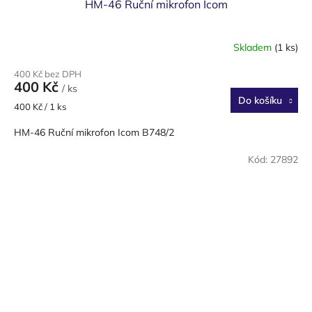
HM-46 Ruční mikrofon Icom
Skladem
(1 ks)
400 Kč bez DPH
400 Kč
/ ks
Do košíku
Měrná
400 Kč / 1 ks
cena:
HM-46 Ruční mikrofon Icom B748/2
Kód:
27892