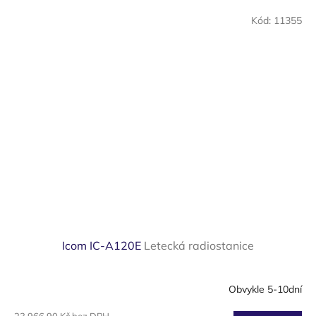
Kód:
11355
Icom IC-A120E
Letecká radiostanice
Obvykle 5-10dní
23 966,90 Kč bez DPH