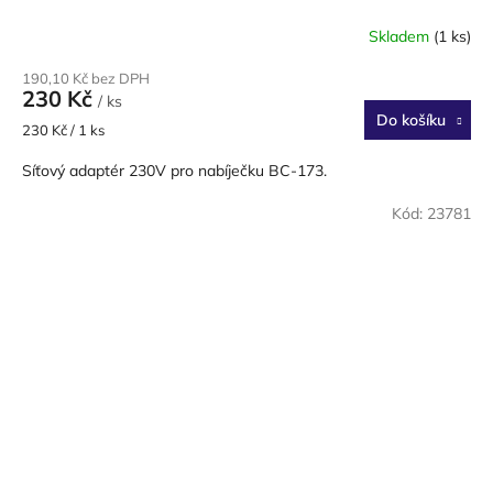
Skladem
(1 ks)
190,10 Kč bez DPH
230 Kč
/ ks
Do košíku
Měrná
230 Kč / 1 ks
cena:
Síťový adaptér 230V pro nabíječku BC-173.
Kód:
23781