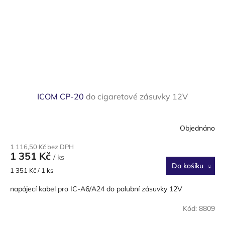
ICOM CP-20
do cigaretové zásuvky 12V
Objednáno
1 116,50 Kč bez DPH
1 351 Kč
/ ks
Do košíku
Měrná
1 351 Kč / 1 ks
cena:
napájecí kabel pro IC-A6/A24 do palubní zásuvky 12V
Kód:
8809