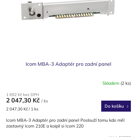
Icom MBA-3 Adaptér pro zadní panel
Skladem
(2 ks)
1 692 Kč bez DPH
2 047,30 Kč
/ ks
Do košíku
Měrná
2 047,30 Kč / 1 ks
cena:
Icom MBA-3 Adaptér pro zadní panel Poslouží tomu kdo měl
zastavný Icom 210E a koipil si Icom 220