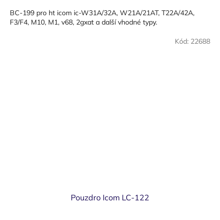
cena:
BC-199 pro ht icom ic-W31A/32A, W21A/21AT, T22A/42A,
F3/F4, M10, M1, v68, 2gxat a další vhodné typy.
Kód:
22688
Pouzdro Icom LC-122