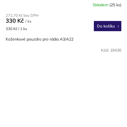
Skladem
(25 ks)
272,70 Kč bez DPH
330 Kč
/ ks
Do košíku
Měrná
330 Kč / 1 ks
cena:
Koženkové pouzdro pro rádia A3/A22
Kód:
18436