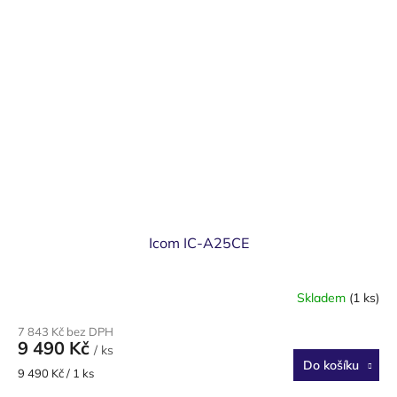
Icom IC-A25CE
Skladem
(1 ks)
7 843 Kč bez DPH
9 490 Kč
/ ks
Do košíku
Měrná
9 490 Kč / 1 ks
cena: