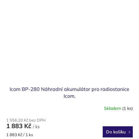
Icom BP-280 Náhradní akumulátor pro radiostanice
Icom.
Skladem
(1 ks)
1 556,20 Kč bez DPH
1 883 Kč
/ ks
Do košíku
Měrná
1 883 Kč / 1 ks