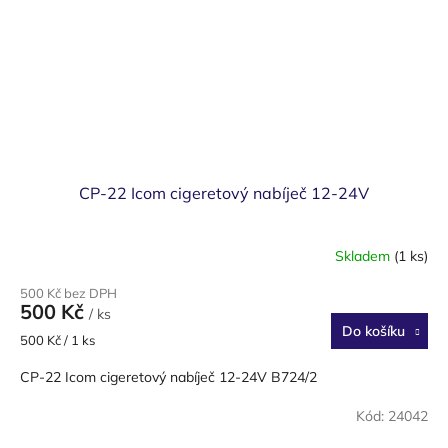
CP-22 Icom cigeretový nabíječ 12-24V
Skladem
(1 ks)
500 Kč bez DPH
500 Kč
/ ks
Do košíku
Měrná
500 Kč / 1 ks
cena:
CP-22 Icom cigeretový nabíječ 12-24V B724/2
Kód:
24042