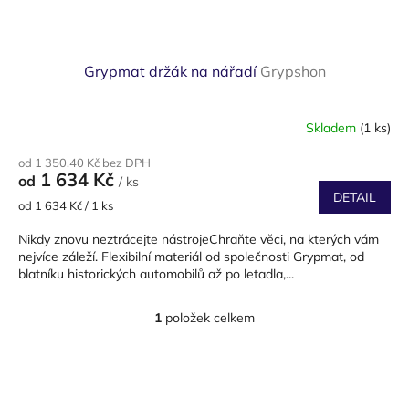
ů
Grypmat držák na nářadí
Grypshon
Skladem
(1 ks)
od 1 350,40 Kč bez DPH
1 634 Kč
od
/ ks
DETAIL
Měrná
od 1 634 Kč / 1 ks
cena:
Nikdy znovu neztrácejte nástrojeChraňte věci, na kterých vám
nejvíce záleží. Flexibilní materiál od společnosti Grypmat, od
blatníku historických automobilů až po letadla,...
1
položek celkem
O
v
l
Z
á
á
d
p