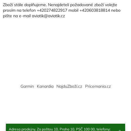
a
a
Zboží stále doplňujeme. Nenajdeteli požadované zboží volejte
c
t
prosím na telefon +420274822917 mobil +420603818814 nebo
í
pište na e-mail aviatik@aviatik.cz
í
p
r
v
k
y
v
ý
p
i
s
u
Garmin
Kanardia
NajduZboží.cz
Pricemania.cz
Adresa prodejny, Za poštou 10, Praha 10, PSČ 100 00, telefony: