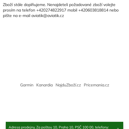
a
a
Zboží stále doplňujeme. Nenajdeteli požadované zboží volejte
c
t
prosím na telefon +420274822917 mobil +420603818814 nebo
í
pište na e-mail aviatik@aviatik.cz
í
p
r
v
k
y
v
ý
p
i
s
u
Garmin
Kanardia
NajduZboží.cz
Pricemania.cz
Adresa prodejny, Za poštou 10, Praha 10, PSČ 100 00, telefony: