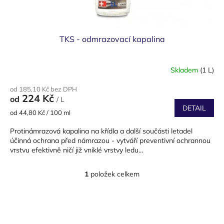
ů
TKS - odmrazovací kapalina
Skladem
(1 L)
od 185,10 Kč bez DPH
224 Kč
od
/ L
DETAIL
Měrná
od 44,80 Kč / 100 ml
cena:
Protinámrazová kapalina na křídla a další součásti letadel
účinná ochrana před námrazou - vytváří preventivní ochrannou
vrstvu efektivně ničí již vniklé vrstvy ledu...
1
položek celkem
O
v
l
Z
á
á
d
p