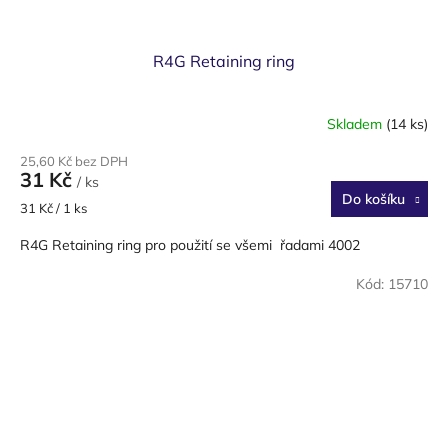
R4G Retaining ring
Skladem
(14 ks)
25,60 Kč bez DPH
31 Kč
/ ks
Do košíku
Měrná
31 Kč / 1 ks
cena:
R4G Retaining ring pro použití se všemi řadami 4002
Kód:
15710