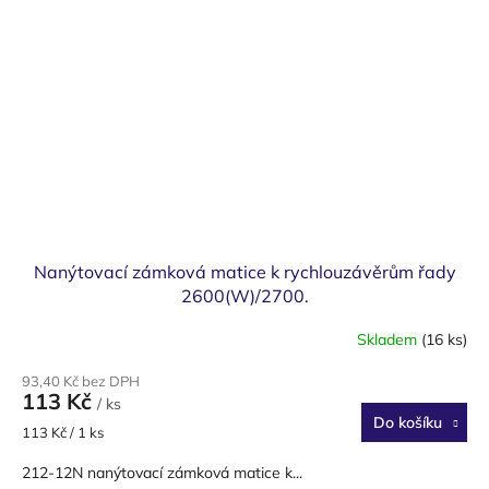
Nanýtovací zámková matice k rychlouzávěrům řady
2600(W)/2700.
Skladem
(16 ks)
93,40 Kč bez DPH
113 Kč
/ ks
Do košíku
Měrná
113 Kč / 1 ks
cena:
212-12N nanýtovací zámková matice k...