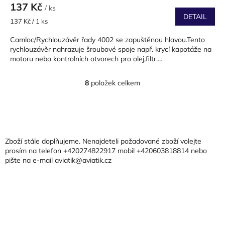
137 Kč
/ ks
DETAIL
Měrná
137 Kč / 1 ks
cena:
Camloc/Rychlouzávěr řady 4002 se zapuštěnou hlavou.Tento
rychlouzávěr nahrazuje šroubové spoje např. krycí kapotáže na
motoru nebo kontrolních otvorech pro olej,filtr....
8
položek celkem
O
v
l
Z
á
á
d
p
a
a
Zboží stále doplňujeme. Nenajdeteli požadované zboží volejte
c
t
prosím na telefon +420274822917 mobil +420603818814 nebo
í
pište na e-mail aviatik@aviatik.cz
í
p
r
v
k
y
v
ý