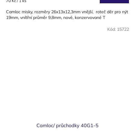
Měrná
70 Kč / 1 ks
cena:
Camloc misky, rozměry 26x13x12,3mm vnější, roteč děr pro nýt
19mm, vnítřní průměr 9,8mm, nové, konzervované T
Kód:
15722
Camloc/ průchodky 40G1-5