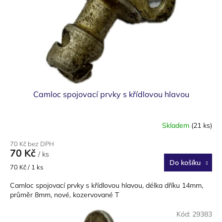
Camloc spojovací prvky s křídlovou hlavou
Skladem
(21 ks)
70 Kč bez DPH
70 Kč
/ ks
Do košíku
Měrná
70 Kč / 1 ks
cena:
Camloc spojovací prvky s křídlovou hlavou, délka dříku 14mm,
průměr 8mm, nové, kozervované T
Kód:
29383