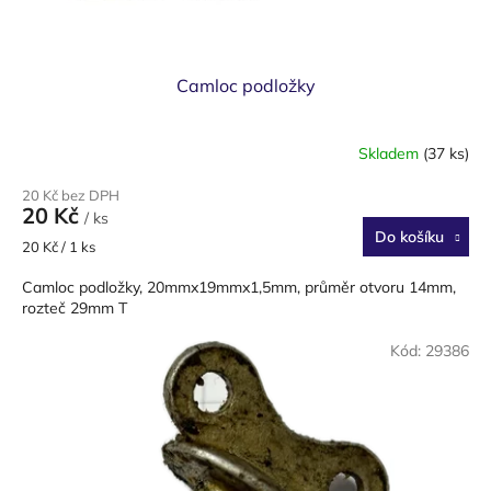
ů
Camloc podložky
Skladem
(37 ks)
20 Kč bez DPH
20 Kč
/ ks
Do košíku
Měrná
20 Kč / 1 ks
cena:
Camloc podložky, 20mmx19mmx1,5mm, průměr otvoru 14mm,
rozteč 29mm T
Kód:
29386