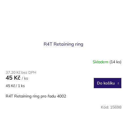
R4T Retaining ring
Skladem
(14 ks)
37,20 Kč bez DPH
45 Kč
/ ks
Do košíku
Měrná
45 Kč / 1 ks
cena:
R4T Retaining ring pro řadu 4002
Kód:
15698