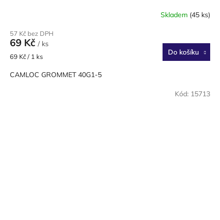
Skladem
(45 ks)
57 Kč bez DPH
69 Kč
/ ks
Do košíku
Měrná
69 Kč / 1 ks
cena:
CAMLOC GROMMET 40G1-5
Kód:
15713