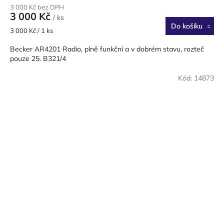
3 000 Kč bez DPH
3 000 Kč
/ ks
Do košíku
Měrná
3 000 Kč / 1 ks
cena:
Becker AR4201 Radio, plně funkční a v dobrém stavu, rozteč
pouze 25. B321/4
Kód:
14873