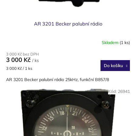
ů
AR 3201 Becker palubní rádio
Skladem
(1 ks)
3 000 Kč bez DPH
3 000 Kč
/ ks
Do košíku
Měrná
3 000 Kč / 1 ks
cena:
AR 3201 Becker palubní rádio 25kHz, funkční B857/8
Kód:
26941