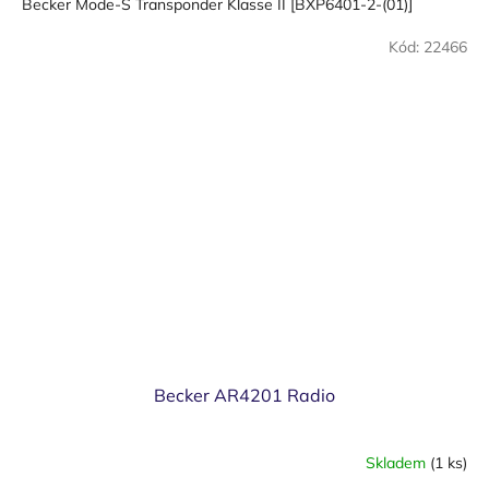
Becker Mode-S Transponder Klasse II [BXP6401-2-(01)]
Kód:
22466
Becker AR4201 Radio
Skladem
(1 ks)