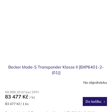
Becker Mode-S Transponder Klasse II [BXP6401-2-
(01)]
Na objednávku
68 989,30 Kč bez DPH
83 477 Kč
/ ks
Do košíku
Měrná
83 477 Kč / 1 ks
cena: