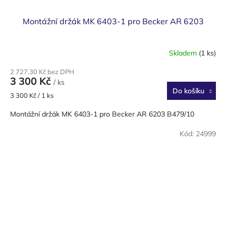
Montážní držák MK 6403-1 pro Becker AR 6203
Skladem
(1 ks)
2 727,30 Kč bez DPH
3 300 Kč
/ ks
Do košíku
Měrná
3 300 Kč / 1 ks
cena:
Montážní držák MK 6403-1 pro Becker AR 6203 B479/10
Kód:
24999