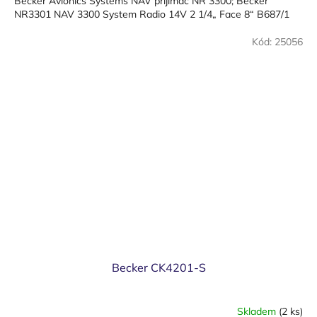
Becker Avionics Systems NAV přijímač NR 3300; Becker
NR3301 NAV 3300 System Radio 14V 2 1/4„ Face 8“ B687/1
Kód:
25056
Becker CK4201-S
Skladem
(2 ks)