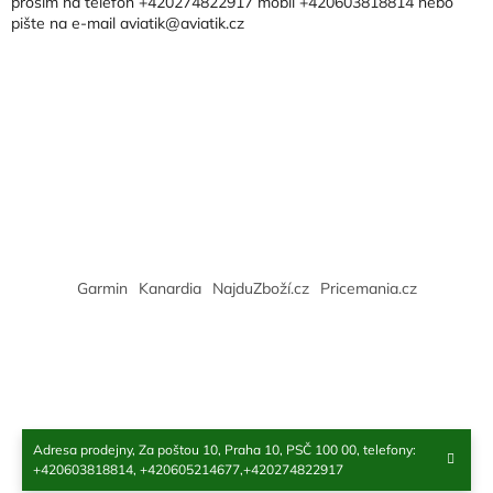
t
prosím na telefon +420274822917 mobil +420603818814 nebo
í
pište na e-mail aviatik@aviatik.cz
í
p
r
v
k
y
v
ý
p
i
s
u
Garmin
Kanardia
NajduZboží.cz
Pricemania.cz
Adresa prodejny, Za poštou 10, Praha 10, PSČ 100 00, telefony:
Copyright 2026
Aviatik
. Všechna práva vyhrazena.
+420603818814, +420605214677,+420274822917