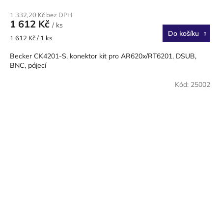
1 332,20 Kč bez DPH
1 612 Kč
/ ks
Do košíku
Měrná
1 612 Kč / 1 ks
cena:
Becker CK4201-S, konektor kit pro AR620x/RT6201, DSUB,
BNC, pájecí
Kód:
25002