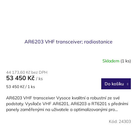
AR6203 VHF transceiver; radiostanice
Skladem
(1 ks)
44 173,60 Kč bez DPH
53 450 Kč
/ ks
Do košíku
Měrná
53 450 Kč / 1 ks
cena:
AR6203 VHF transceiver Vysoce kvalitní a robustní ze své
podstaty. Vysílače VHF AR6201, AR6203 a RT6201 s předními
panely zaměřenými na uživatele a optimalizovanými pro...
Kód:
24303