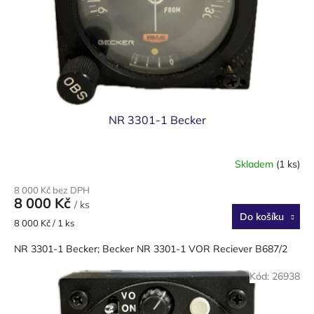
NR 3301-1 Becker
Skladem
(1 ks)
8 000 Kč bez DPH
8 000 Kč
/ ks
Do košíku
Měrná
8 000 Kč / 1 ks
cena:
NR 3301-1 Becker; Becker NR 3301-1 VOR Reciever B687/2
Kód:
26938