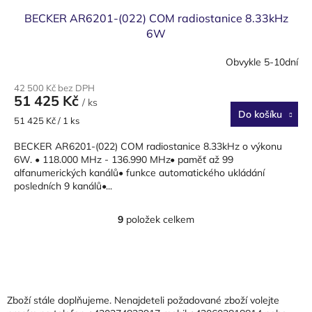
BECKER AR6201-(022) COM radiostanice 8.33kHz
6W
Obvykle 5-10dní
42 500 Kč bez DPH
51 425 Kč
/ ks
Do košíku
Měrná
51 425 Kč / 1 ks
cena:
BECKER AR6201-(022) COM radiostanice 8.33kHz o výkonu
6W. • 118.000 MHz - 136.990 MHz• paměť až 99
alfanumerických kanálů• funkce automatického ukládání
posledních 9 kanálů•...
9
položek celkem
O
v
l
Z
á
á
d
p
a
a
Zboží stále doplňujeme. Nenajdeteli požadované zboží volejte
c