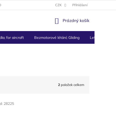
DMÍNKY
PODMÍNKY OCHRANY OSOBNÍCH ÚDAJŮ
CZK
Přihlášení
NÁKUPNÍ
Prázdný košík
KOŠÍK
la; for aircraft
Bezmotorové létání; Gliding
Letecké přístro
2
položek celkem
d:
28225