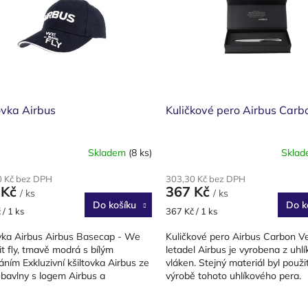
ovka Airbus
Kuličkové pero Airbus Carb
Skladem
(8 ks)
Skla
0 Kč bez DPH
303,30 Kč bez DPH
 Kč
367 Kč
/ ks
/ ks
Do košíku
Do k
Měrná
 / 1 ks
367 Kč / 1 ks
cena:
ovka Airbus Airbus Basecap - We
Kuličkové pero Airbus Carbon Ve
t fly, tmavě modrá s bílým
letadel Airbus je vyrobena z uhl
áním Exkluzivní kšiltovka Airbus ze
vláken. Stejný materiál byl použit 
bavlny s logem Airbus a
výrobě tohoto uhlíkového pera.
aným nápisem >>we make...
Exkluzivní design...
O