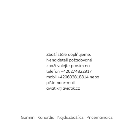
Zboží stále doplňujeme.
Nenajdeteli požadované
zboží volejte prosím na
telefon +420274822917
mobil +420603818814 nebo
pište na e-mail
aviatik@aviatik.cz
Garmin
Kanardia
NajduZboží.cz
Pricemania.cz