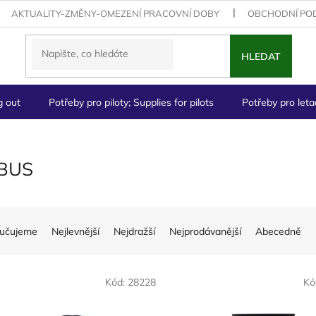
AKTUALITY-ZMĚNY-OMEZENÍ PRACOVNÍ DOBY
OBCHODNÍ PO
HLEDAT
g out
Potřeby pro piloty; Supplies for pilots
Potřeby pro letad
BUS
učujeme
Nejlevnější
Nejdražší
Nejprodávanější
Abecedně
Kód:
28228
Kó