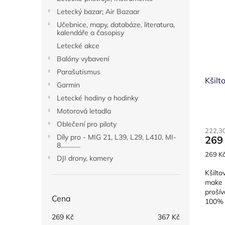
i
r
n
Letecký bazar; Air Bazaar
s
o
e
p
Učebnice, mapy, databáze, literatura,
d
l
kalendáře a časopisy
r
u
Letecké akce
o
k
d
t
Balóny vybavení
u
ů
Parašutismus
k
Kšilt
Garmin
t
Letecké hodiny a hodinky
ů
Motorová letadla
Oblečení pro piloty
222,3
Díly pro - MIG 21, L39, L29, L410, MI-
269
8.............
Měrná
269 Kč
DJI drony, kamery
cena:
Kšilt
make i
prošív
Cena
100% 
vyšív
269
Kč
367
Kč