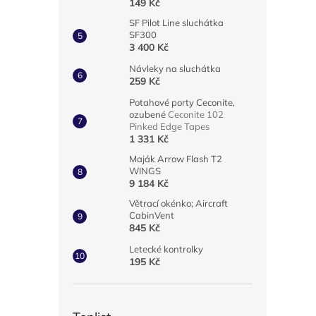
149 Kč
SF Pilot Line sluchátka
SF300
3 400 Kč
Návleky na sluchátka
259 Kč
Potahové porty Ceconite,
ozubené
Ceconite 102
Pinked Edge Tapes
1 331 Kč
Maják Arrow Flash T2
WINGS
9 184 Kč
Větrací okénko; Aircraft
CabinVent
845 Kč
Letecké kontrolky
195 Kč