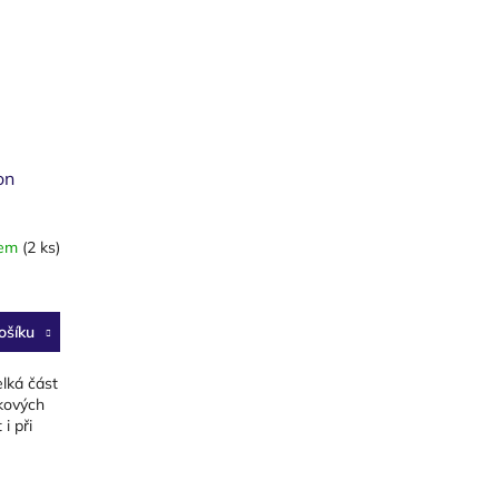
on
dem
(2 ks)
ošíku
lká část
íkových
i při