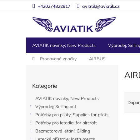
Přejít
+420274822917
aviatik@aviatik.cz
na
obsah
AVIATIK novinky; New Products
Výprodej; Sellin
Domů
Prodávané značky
AIRBUS
P
AIR
o
Přeskočit
s
Kategorie
kategorie
t
Ř
r
AVIATIK novinky; New Products
a
a
Dopor
Výprodej; Selling out
z
n
e
Potřeby pro piloty; Supplies for pilots
n
V
n
í
Potřeby pro letadla; for aircraft
ý
í
p
Bezmotorové létání; Gliding
p
p
a
Letecké přístroje; Instruments