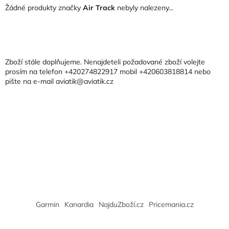
Žádné produkty značky
Air Track
nebyly nalezeny...
Z
á
p
a
Zboží stále doplňujeme. Nenajdeteli požadované zboží volejte
t
prosím na telefon +420274822917 mobil +420603818814 nebo
pište na e-mail aviatik@aviatik.cz
í
Garmin
Kanardia
NajduZboží.cz
Pricemania.cz