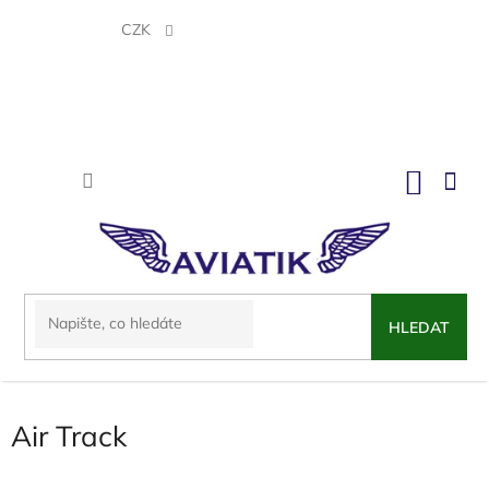
Přejít
na
CZK
obsah
NÁKU
KOŠÍK
HLEDAT
Air Track