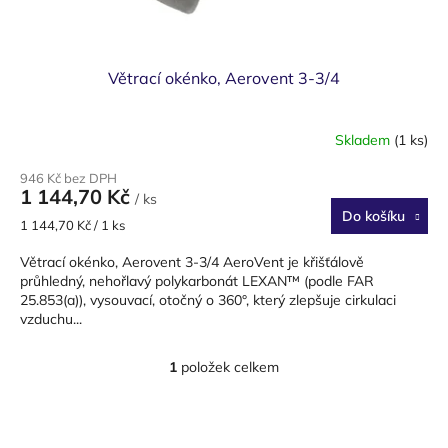
ů
Větrací okénko, Aerovent 3-3/4
Skladem
(1 ks)
946 Kč bez DPH
1 144,70 Kč
/ ks
Do košíku
Měrná
1 144,70 Kč / 1 ks
cena:
Větrací okénko, Aerovent 3-3/4 AeroVent je křišťálově
průhledný, nehořlavý polykarbonát LEXAN™ (podle FAR
25.853(a)), vysouvací, otočný o 360°, který zlepšuje cirkulaci
vzduchu...
1
položek celkem
O
v
l
Z
á
á