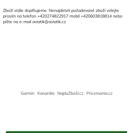
d
p
a
a
Zboží stále doplňujeme. Nenajdeteli požadované zboží volejte
c
t
prosím na telefon +420274822917 mobil +420603818814 nebo
í
pište na e-mail aviatik@aviatik.cz
í
p
r
v
k
y
v
ý
p
i
s
u
Garmin
Kanardia
NajduZboží.cz
Pricemania.cz