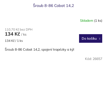
Šroub 8-86 Cobat 14,2
Skladem
(1 ks)
110,70 Kč bez DPH
134 Kč
/ ks
Do košíku
Měrná
134 Kč / 1 ks
cena:
Šroub 8-86 Cobat 14,2, spojení trapézky a kýl
Kód:
26657