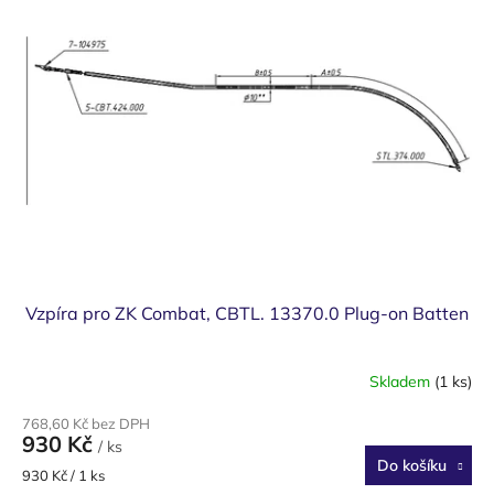
Vzpíra pro ZK Combat, CBTL. 13370.0 Plug-on Batten
Skladem
(1 ks)
768,60 Kč bez DPH
930 Kč
/ ks
Do košíku
Měrná
930 Kč / 1 ks
cena: