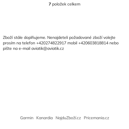
7
položek celkem
O
v
l
Z
á
á
d
p
a
a
Zboží stále doplňujeme. Nenajdeteli požadované zboží volejte
c
t
prosím na telefon +420274822917 mobil +420603818814 nebo
í
pište na e-mail aviatik@aviatik.cz
í
p
r
v
k
y
v
ý
p
i
s
u
Garmin
Kanardia
NajduZboží.cz
Pricemania.cz