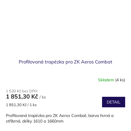
Profilovaná trapézka pro ZK Aeros Combat
Skladem
(4 ks)
1 530 Kč bez DPH
1 851,30 Kč
/ ks
DETAIL
Měrná
1 851,30 Kč / 1 ks
cena:
Profilovaná trapézka pro ZK Aeros Combat, barva řerná a
stříbrná, délky 1610 a 1660mm