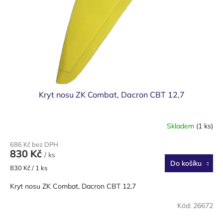
Kryt nosu ZK Combat, Dacron CBT 12,7
Skladem
(1 ks)
686 Kč bez DPH
830 Kč
/ ks
Do košíku
Měrná
830 Kč / 1 ks
cena:
Kryt nosu ZK Combat, Dacron CBT 12,7
Kód:
26672