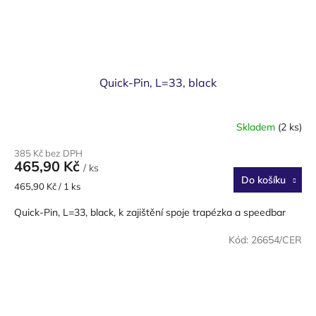
Quick-Pin, L=33, black
Skladem
(2 ks)
385 Kč bez DPH
465,90 Kč
/ ks
Do košíku
Měrná
465,90 Kč / 1 ks
cena:
Quick-Pin, L=33, black, k zajištění spoje trapézka a speedbar
Kód:
26654/CER