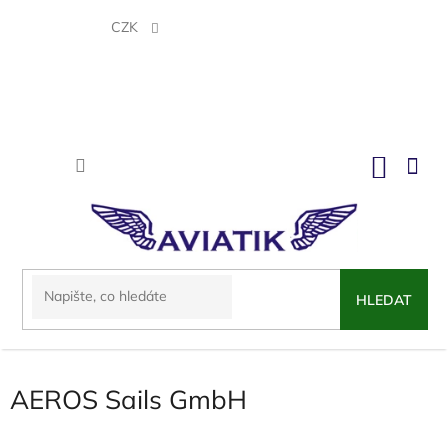
Přejít
na
CZK
obsah
NÁKU
KOŠÍK
HLEDAT
AEROS Sails GmbH