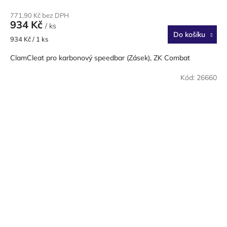
771,90 Kč bez DPH
934 Kč
/ ks
Do košíku
Měrná
934 Kč / 1 ks
cena:
ClamCleat pro karbonový speedbar (Zásek), ZK Combat
Kód:
26660