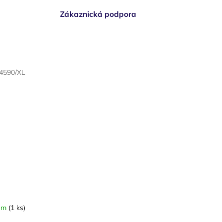
Zákaznická podpora
4590/XL
em
(1 ks)