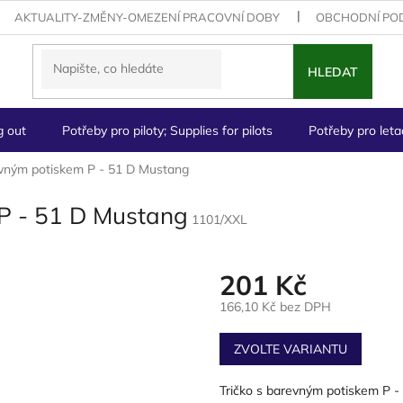
AKTUALITY-ZMĚNY-OMEZENÍ PRACOVNÍ DOBY
OBCHODNÍ PO
HLEDAT
g out
Potřeby pro piloty; Supplies for pilots
Potřeby pro letad
evným potiskem P - 51 D Mustang
 P - 51 D Mustang
1101/XXL
201 Kč
166,10 Kč bez DPH
Měrná
cena:
ZVOLTE VARIANTU
Tričko s barevným potiskem P 