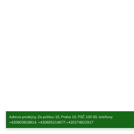
Z
á
p
a
t
í
Adresa prodejny, Za poštou 10, Praha 10, PSČ 100 00, telefony:
+420603818814, +420605214677,+420274822917