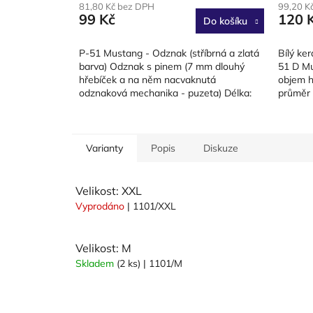
81,80 Kč bez DPH
99,20 K
99 Kč
120 
Do košíku
P-51 Mustang - Odznak (stříbrná a zlatá
Bílý ke
barva) Odznak s pinem (7 mm dlouhý
51 D Mu
hřebíček a na něm nacvaknutá
objem h
odznaková mechanika - puzeta) Délka:
průměr 
21 mm Rozpětí křídel: 23 mm Baleno v...
hrnek je
Varianty
Popis
Diskuze
Velikost: XXL
Vyprodáno
| 1101/XXL
Velikost: M
Skladem
(2 ks)
| 1101/M