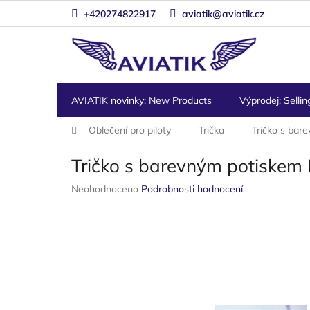
Přejít
+420274822917
aviatik@aviatik.cz
na
obsah
AVIATIK novinky; New Products
Výprodej; Sellin
Domů
Oblečení pro piloty
Trička
Tričko s bar
Tričko s barevným potiskem
Průměrné
Neohodnoceno
Podrobnosti hodnocení
hodnocení
produktu
je
0,0
z
5
hvězdiček.