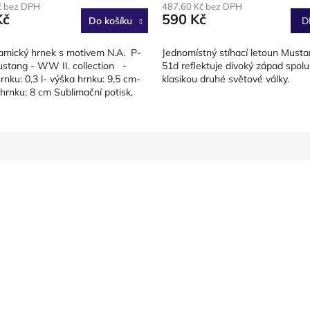
č bez DPH
487,60 Kč bez DPH
Kč
590 Kč
Do košíku
D
ramický hrnek s motivem N.A. P-
Jednomístný stíhací letoun Musta
stang - WW II. collection -
51d reflektuje divoký západ spolu
rnku: 0,3 l- výška hrnku: 9,5 cm-
klasikou druhé světové války.
hrnku: 8 cm Sublimační potisk,
 možné...