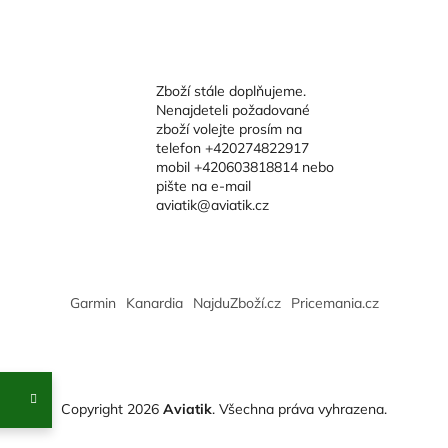
Zboží stále doplňujeme.
Nenajdeteli požadované
zboží volejte prosím na
telefon +420274822917
mobil +420603818814 nebo
pište na e-mail
aviatik@aviatik.cz
Garmin
Kanardia
NajduZboží.cz
Pricemania.cz
Copyright 2026
Aviatik
. Všechna práva vyhrazena.