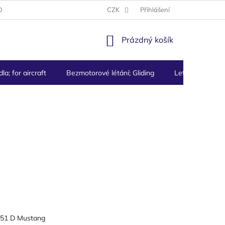
DMÍNKY
PODMÍNKY OCHRANY OSOBNÍCH ÚDAJŮ
CZK
Přihlášení
NÁKUPNÍ
Prázdný košík
KOŠÍK
la; for aircraft
Bezmotorové létání; Gliding
Letecké přístro
- 51 D Mustang