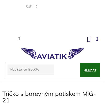
Přejít
na
CZK
obsah
NÁKU
KOŠÍK
HLEDAT
Tričko s barevným potiskem MiG-
21