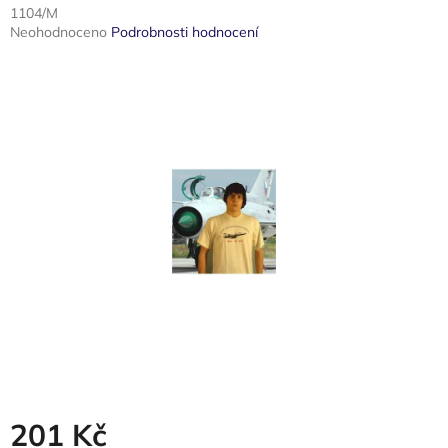
1104/M
Průměrné
Neohodnoceno
Podrobnosti hodnocení
hodnocení
produktu
je
0,0
z
5
hvězdiček.
201 Kč