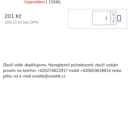
Vyprodáno
| 1104/L
201 Kč
Do 
166,10 Kč bez DPH
Z
á
p
a
Zboží stále doplňujeme. Nenajdeteli požadované zboží volejte
t
prosím na telefon +420274822917 mobil +420603818814 nebo
pište na e-mail aviatik@aviatik.cz
í