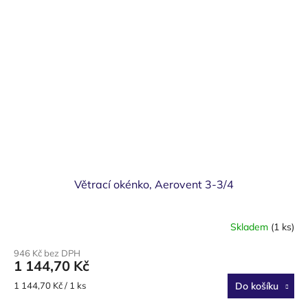
Větrací okénko, Aerovent 3-3/4
Skladem
(1 ks)
946 Kč bez DPH
1 144,70 Kč
Měrná
1 144,70 Kč / 1 ks
Do košíku
cena: