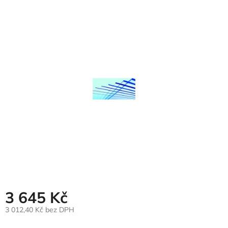
hodnocení
produktu
je
0,0
z
5
hvězdiček.
3 645 Kč
3 012,40 Kč bez DPH
Měrná