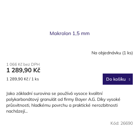
Makrolon 1,5 mm
Na objednávku
(1 ks)
1 066 Kč bez DPH
1 289,90 Kč
Měrná
1 289,90 Kč / 1 ks
Do košíku
cena:
Jako základní surovina se používá vysoce kvalitní
polykarbonátový granulát od firmy Bayer A.G. Díky vysoké
průsvitnosti, hladkému povrchu a praktické nerozbitnosti
nacházejí...
Kód:
26690