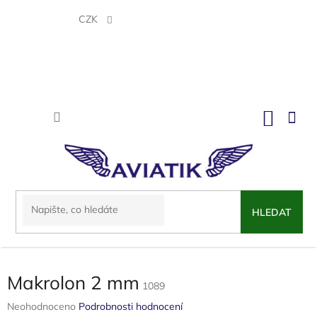
Přejít
na
CZK
obsah
NÁKU
KOŠÍK
HLEDAT
Makrolon 2 mm
1089
Průměrné
Neohodnoceno
Podrobnosti hodnocení