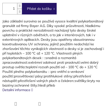
cena:
Přidat do košíku
Jako základní surovina se používá vysoce kvalitní polykarbonátový
granulát od firmy Bayer A.G. Díky vysoké průsvitnosti, hladkému
povrchu a praktické nerozbitnosti nacházejí tyto desky široké
uplatnění v různých odvětvích, a to jak v interiérových, tak i v
exteriérových aplikacích. Desky jsou opatřeny oboustrannou
koextrudovanou UV ochranou, jejímž použitím nedochází ke
zhoršování těchto vynikajících vlastností a desky si je zachovávají i
pří teplotách – 100 °C až + 120 °C. Vlastnosti plných
polykarbonátových desek : ::snadná a rozmanitá
zpracovatelnost::extrémní odolnost proti prasknutí::velmi dobrý
prostup světla::teplotní rozsah použití od – 100 °C do + 120 °C
Použití plného polykarbonátu : ::pro vnitřní a venkovní
použití::prosvětlovací pásy::protihlukové stěny::přestřešení
nástupišť::přestřešení volných ploch a čekáren::světlíky::kryty na
bazény::ochranné štíty::hledí přileb
Detailní informace