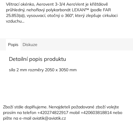
Větrací okénko, Aerovent 3-3/4 AeroVent je křišťálově
průhledný, nehořlavý polykarbonát LEXAN™ (podle FAR
25.853(a)), vysouvací, otočný o 360°, který zlepšuje cirkulaci
vzduchu...
Popis
Diskuze
Detailní popis produktu
síla 2 mm rozměry 2050 x 3050 mm
Z
á
p
a
Zboží stále doplňujeme. Nenajdeteli požadované zboží volejte
t
prosím na telefon +420274822917 mobil +420603818814 nebo
pište na e-mail aviatik@aviatik.cz
í