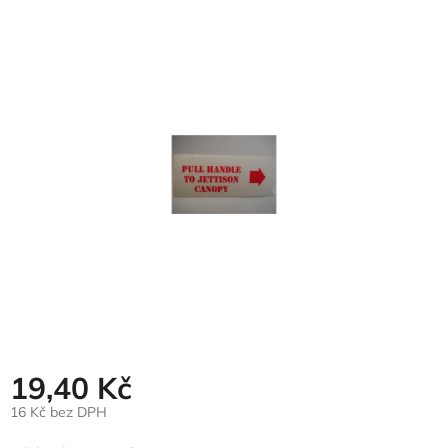
hodnocení
produktu
je
0,0
z
5
hvězdiček.
19,40 Kč
16 Kč bez DPH
Měrná