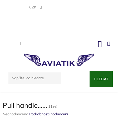
Přejít
na
CZK
obsah
NÁKU
KOŠÍK
HLEDAT
Pull handle......
1198
Průměrné
Neohodnoceno
Podrobnosti hodnocení