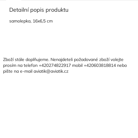
Detailní popis produktu
samolepka, 16x6,5 cm
Z
á
p
a
Zboží stále doplňujeme. Nenajdeteli požadované zboží volejte
t
prosím na telefon +420274822917 mobil +420603818814 nebo
pište na e-mail aviatik@aviatik.cz
í