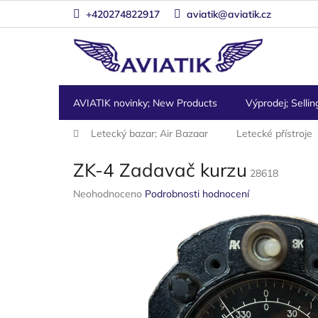
Přejít
+420274822917
aviatik@aviatik.cz
na
obsah
AVIATIK novinky; New Products
Výprodej; Sellin
Domů
Letecký bazar; Air Bazaar
Letecké přístroje
ZK-4 Zadavač kurzu
28618
Průměrné
Neohodnoceno
Podrobnosti hodnocení
hodnocení
produktu
je
0,0
z
5
hvězdiček.