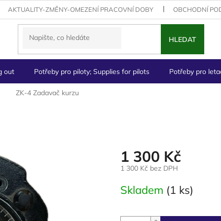
AKTUALITY-ZMĚNY-OMEZENÍ PRACOVNÍ DOBY
OBCHODNÍ PO
HLEDAT
g out
Potřeby pro piloty; Supplies for pilots
Potřeby pro letad
ZK-4 Zadavač kurzu
1 300 Kč
1 300 Kč bez DPH
Měrná
Skladem
(1 ks)
cena: