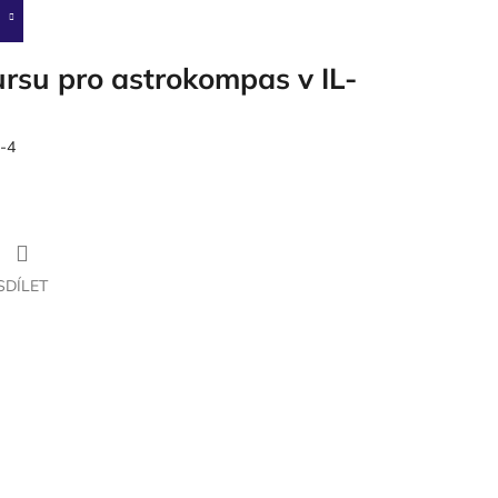
rsu pro astrokompas v IL-
-4
SDÍLET