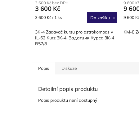
3 600 Kč bez DPH
9 600 K
3 600 Kč
9 60
Měrná
Měrná
3 600 Kč / 1 ks
Do košíku
9 600 Kč
cena:
cena:
3K-4 Zadavač kursu pro astrokompas v
KM-8 Za
IL-62 Kurz 3K-4, Задатцик Курсa 3K-4
B57/8
Popis
Diskuze
Detailní popis produktu
Popis produktu není dostupný
Z
á
p