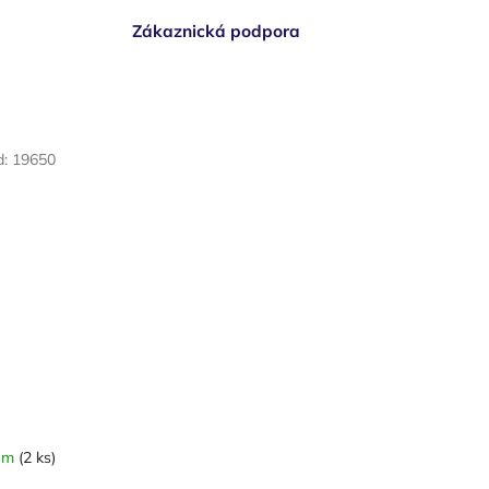
Zákaznická podpora
d:
19650
em
(2 ks)