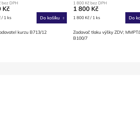
č bez DPH
1 800 Kč bez DPH
0 Kč
1 800 Kč
Měrná
 / 1 ks
Do košíku
1 800 Kč / 1 ks
Do ko
cena:
davatel kurzu B713/12
Zadavač tlaku výšky ZDV; MMPT.
B100/7