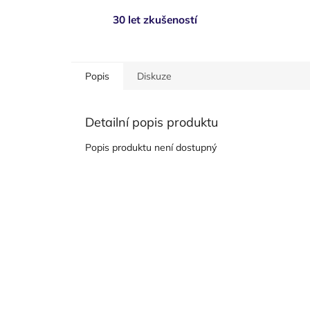
30 let zkušeností
Popis
Diskuze
Detailní popis produktu
Popis produktu není dostupný
Z
á
p
a
t
í