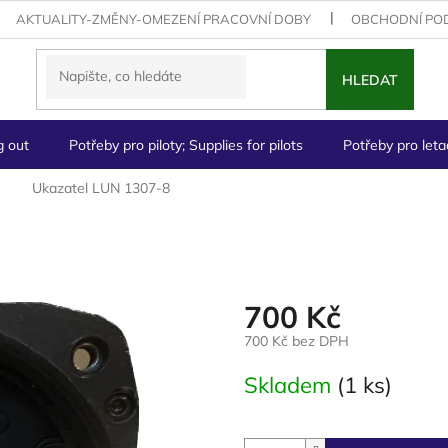
AKTUALITY-ZMĚNY-OMEZENÍ PRACOVNÍ DOBY
OBCHODNÍ PO
HLEDAT
g out
Potřeby pro piloty; Supplies for pilots
Potřeby pro letad
Ukazatel LUN 1307-8
700 Kč
700 Kč bez DPH
Měrná
Skladem
(1 ks)
cena: