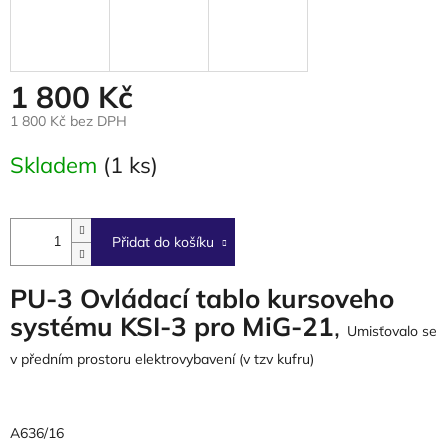
1 800 Kč
1 800 Kč bez DPH
Měrná
Skladem
(1 ks)
cena:
Přidat do košíku
PU-3 Ovládací tablo kursoveho
systému KSI-3 pro MiG-21
,
Umisťovalo se
v předním prostoru elektrovybavení (v tzv kufru)
A636/16