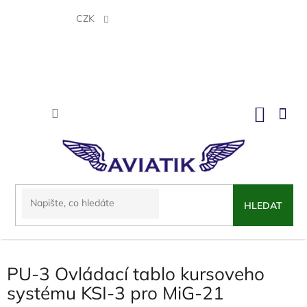
Přejít
na
CZK
obsah
NÁKU
KOŠÍK
HLEDAT
PU-3 Ovládací tablo kursoveho
systému KSI-3 pro MiG-21