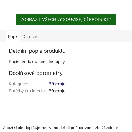
ZOBRAZIT VŠECHNY SOUVISEJÍCÍ PRODUKTY
Popis
Diskuze
Detailní popis produktu
Popis produktu není dostupný
Doplňkové parametry
Kategorie
:
Přístroje
Potřeby pro letadla
:
Přístroje
Z
á
p
a
Zboží stále doplňujeme. Nenajdeteli požadované zboží volejte