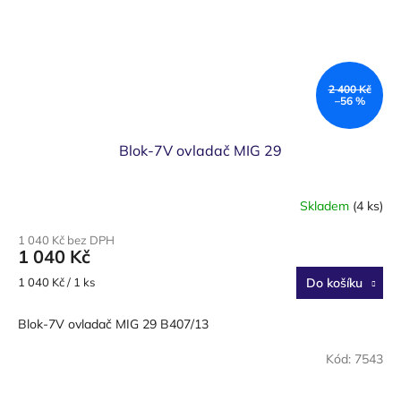
2 400 Kč
–56 %
Blok-7V ovladač MIG 29
Skladem
(4 ks)
1 040 Kč bez DPH
1 040 Kč
Měrná
1 040 Kč / 1 ks
Do košíku
cena:
Blok-7V ovladač MIG 29 B407/13
Kód:
7543