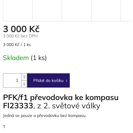
3 000 Kč
3 000 Kč bez DPH
Měrná
3 000 Kč / 1 ks
cena:
Skladem
(1 ks)
Přidat do košíku
PFK/f1 převodovka ke kompasu
Fl23333
, z 2. světové války
Jedná se pouze o převodovku bez kompasu.
T