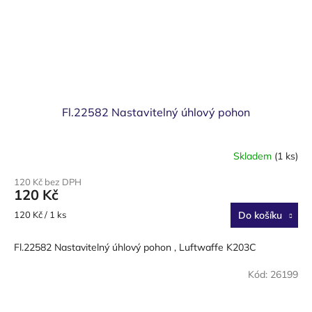
Fl.22582 Nastavitelný úhlový pohon
Skladem
(1 ks)
120 Kč bez DPH
120 Kč
Měrná
120 Kč / 1 ks
Do košíku
cena:
Fl.22582 Nastavitelný úhlový pohon , Luftwaffe K203C
Kód:
26199