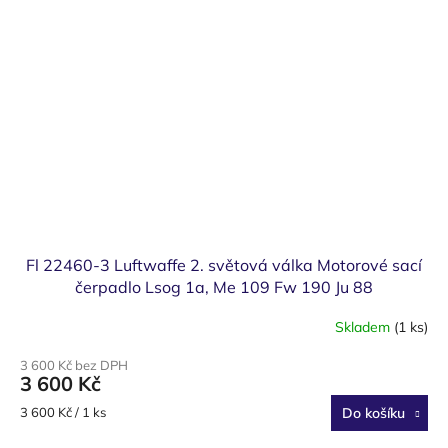
Fl 22460-3 Luftwaffe 2. světová válka Motorové sací
čerpadlo Lsog 1a, Me 109 Fw 190 Ju 88
Skladem
(1 ks)
3 600 Kč bez DPH
3 600 Kč
Měrná
3 600 Kč / 1 ks
Do košíku
cena: