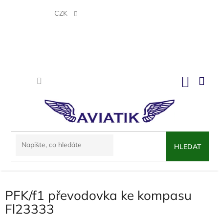
Přejít
na
CZK
obsah
NÁKU
KOŠÍK
HLEDAT
PFK/f1 převodovka ke kompasu
Fl23333