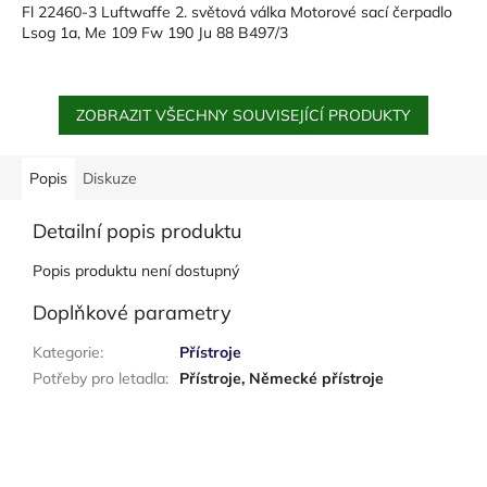
Fl 22460-3 Luftwaffe 2. světová válka Motorové sací čerpadlo
Lsog 1a, Me 109 Fw 190 Ju 88 B497/3
ZOBRAZIT VŠECHNY SOUVISEJÍCÍ PRODUKTY
Popis
Diskuze
Detailní popis produktu
Popis produktu není dostupný
Doplňkové parametry
Kategorie
:
Přístroje
Potřeby pro letadla
:
Přístroje, Německé přístroje
Z
á