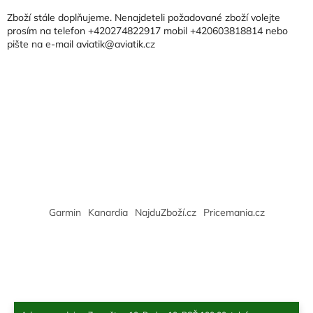
p
a
Zboží stále doplňujeme. Nenajdeteli požadované zboží volejte
t
prosím na telefon +420274822917 mobil +420603818814 nebo
pište na e-mail aviatik@aviatik.cz
í
Garmin
Kanardia
NajduZboží.cz
Pricemania.cz