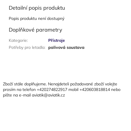
Detailní popis produktu
Popis produktu není dostupný
Doplňkové parametry
Kategorie
:
Přístroje
Potřeby pro letadla
:
palivová soustava
Z
á
p
a
Zboží stále doplňujeme. Nenajdeteli požadované zboží volejte
t
prosím na telefon +420274822917 mobil +420603818814 nebo
pište na e-mail aviatik@aviatik.cz
í