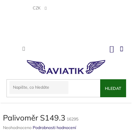
Přejít
na
CZK
obsah
NÁKU
KOŠÍK
HLEDAT
Palivoměr S149.3
16295
Průměrné
Neohodnoceno
Podrobnosti hodnocení