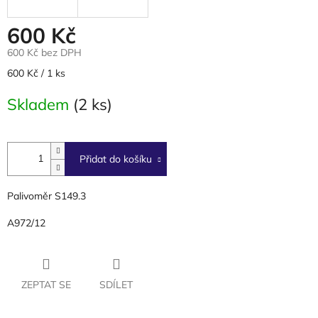
600 Kč
600 Kč bez DPH
Měrná
600 Kč / 1 ks
cena:
Skladem
(2 ks)
Přidat do košíku
Palivoměr S149.3
A972/12
ZEPTAT SE
SDÍLET