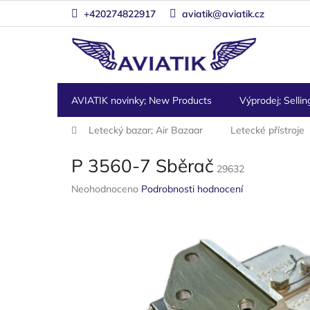
Přejít
+420274822917
aviatik@aviatik.cz
na
obsah
AVIATIK novinky; New Products
Výprodej; Sellin
Domů
Letecký bazar; Air Bazaar
Letecké přístroje
P 3560-7 Sběrač
29632
Průměrné
Neohodnoceno
Podrobnosti hodnocení
hodnocení
produktu
je
0,0
z
5
hvězdiček.