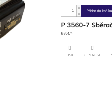
Přidat do košíku
P 3560-7 Sběra
B851/4
TISK
ZEPTAT SE