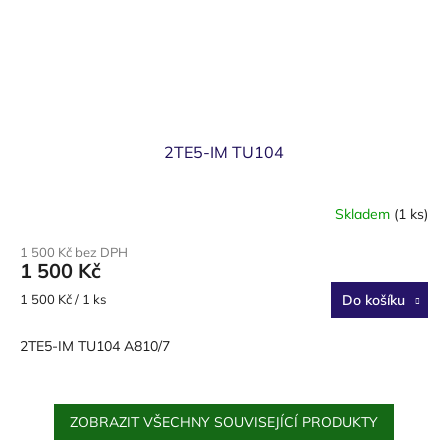
2TE5-IM TU104
Skladem
(1 ks)
1 500 Kč bez DPH
1 500 Kč
Měrná
1 500 Kč / 1 ks
Do košíku
cena:
2TE5-IM TU104 A810/7
ZOBRAZIT VŠECHNY SOUVISEJÍCÍ PRODUKTY