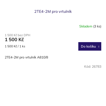
2TE4-2M pro vrtulník
Skladem
(3 ks)
1 500 Kč bez DPH
1 500 Kč
Měrná
1 500 Kč / 1 ks
Do košíku
cena:
2TE4-2M pro vrtulník A810/8
Kód:
26783