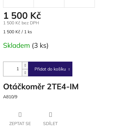
1 500 Kč
1 500 Kč bez DPH
Měrná
1 500 Kč / 1 ks
cena:
Skladem
(3 ks)
Přidat do košíku
Otáčkoměr 2TE4-IM
A810/9
ZEPTAT SE
SDÍLET