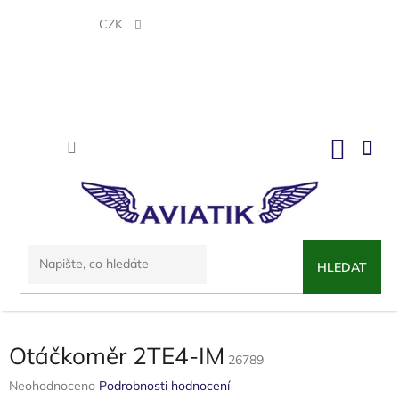
Přejít
na
CZK
obsah
NÁKU
KOŠÍK
HLEDAT
Otáčkoměr 2TE4-IM
26789
Průměrné
Neohodnoceno
Podrobnosti hodnocení