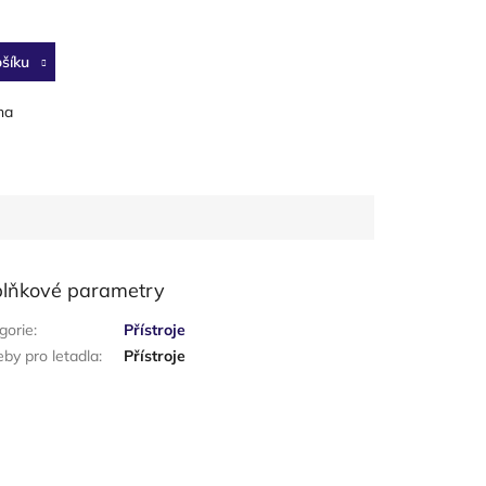
šíku
na
lňkové parametry
gorie
:
Přístroje
eby pro letadla
:
Přístroje