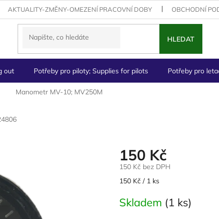
AKTUALITY-ZMĚNY-OMEZENÍ PRACOVNÍ DOBY
OBCHODNÍ PO
HLEDAT
g out
Potřeby pro piloty; Supplies for pilots
Potřeby pro letad
Manometr MV-10; MV250M
24806
150 Kč
150 Kč bez DPH
Měrná
150 Kč / 1 ks
cena:
Skladem
(1 ks)