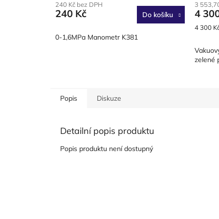
240 Kč bez DPH
3 553,7
240 Kč
4 30
Do košíku
Měrná
4 300 Kč
cena:
0-1,6MPa Manometr K381
Vakuový
zelené 
Popis
Diskuze
Detailní popis produktu
Popis produktu není dostupný
Z
á
p