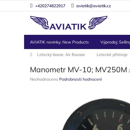
Přejít
+420274822917
aviatik@aviatik.cz
na
obsah
AVIATIK novinky; New Products
Výprodej; Sellin
Domů
Letecký bazar; Air Bazaar
Letecké přístroje
Manometr MV-10; MV250M
Průměrné
Neohodnoceno
Podrobnosti hodnocení
hodnocení
produktu
je
0,0
z
5
hvězdiček.