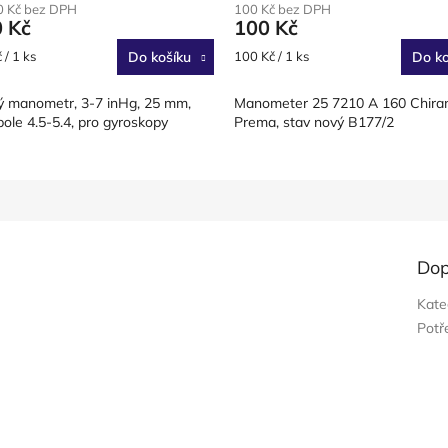
0 Kč bez DPH
100 Kč bez DPH
0 Kč
100 Kč
Měrná
 / 1 ks
Do košíku
100 Kč / 1 ks
Do ko
cena:
 manometr, 3-7 inHg, 25 mm,
Manometer 25 7210 A 160 Chira
pole 4.5-5.4, pro gyroskopy
Prema, stav nový B177/2
Dop
Kate
Potř