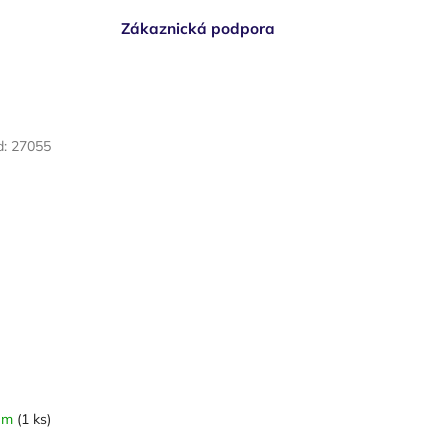
Zákaznická podpora
d:
27055
em
(1 ks)