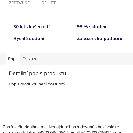
ZEPTAT SE
SDÍLET
30 let zkušeností
98 % skladem
Rychlé dodání
Zákaznická podpora
Popis
Diskuze
Detailní popis produktu
Popis produktu není dostupný
Z
á
p
a
Zboží stále doplňujeme. Nenajdeteli požadované zboží volejte
t
prosím na telefon +420274822917 mobil +420603818814 nebo