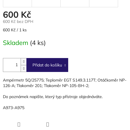
600 Kč
600 Kč bez DPH
Měrná
600 Kč / 1 ks
cena:
Skladem
(4 ks)
Přidat do košíku
Ampérmetr 5Q/25775; Teploměr EGT S149.3.117T; Otáčkoměr NP-
126-A; Tlakoměr 201; Tlakoměr NP-105-BH-2;
Do poznámek napište, který typ přístroje objednáváte.
A973-A975