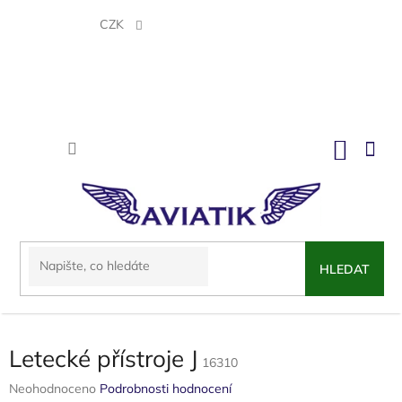
Přejít
na
CZK
obsah
NÁKU
KOŠÍK
HLEDAT
Letecké přístroje J
16310
Průměrné
Neohodnoceno
Podrobnosti hodnocení