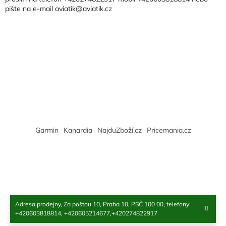
pište na e-mail aviatik@aviatik.cz
í
Garmin
Kanardia
NajduZboží.cz
Pricemania.cz
Adresa prodejny, Za poštou 10, Praha 10, PSČ 100 00, telefony:
Copyright 2026
Aviatik
. Všechna práva vyhrazena.
+420603818814, +420605214677,+420274822917