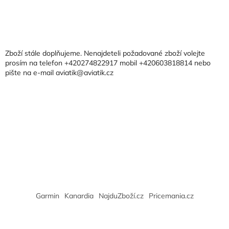
Z
á
p
a
Zboží stále doplňujeme. Nenajdeteli požadované zboží volejte
t
prosím na telefon +420274822917 mobil +420603818814 nebo
pište na e-mail aviatik@aviatik.cz
í
Garmin
Kanardia
NajduZboží.cz
Pricemania.cz