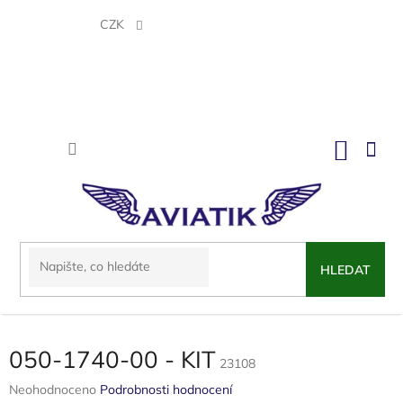
Přejít
na
CZK
obsah
NÁKU
KOŠÍK
HLEDAT
050-1740-00 - KIT
23108
Průměrné
Neohodnoceno
Podrobnosti hodnocení