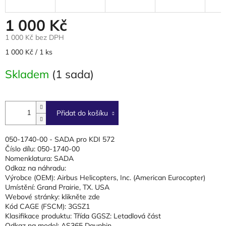
1 000 Kč
1 000 Kč bez DPH
Měrná
1 000 Kč / 1 ks
cena:
Skladem
(1 sada)
Přidat do košíku
050-1740-00 - SADA pro KDI 572
Číslo dílu: 050-1740-00
Nomenklatura: SADA
Odkaz na náhradu:
Výrobce (OEM): Airbus Helicopters, Inc. (American Eurocopter)
Umístění: Grand Prairie, TX. USA
Webové stránky: klikněte zde
Kód CAGE (FSCM): 3GSZ1
Klasifikace produktu: Třída GGSZ: Letadlová část
Odkaz na model: AS365 Dauphin