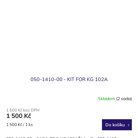
050-1410-00 - KIT FOR KG 102A
Skladem
(2 sada)
1 500 Kč bez DPH
1 500 Kč
Měrná
1 500 Kč / 1 ks
Do košíku
cena: