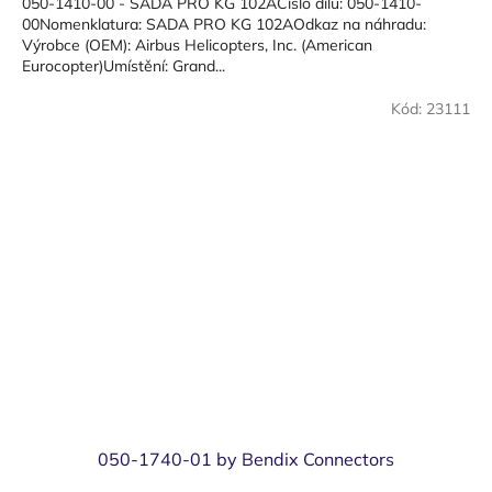
050-1410-00 - SADA PRO KG 102AČíslo dílu: 050-1410-
00Nomenklatura: SADA PRO KG 102AOdkaz na náhradu:
Výrobce (OEM): Airbus Helicopters, Inc. (American
Eurocopter)Umístění: Grand...
Kód:
23111
050-1740-01 by Bendix Connectors