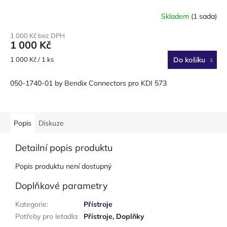
Skladem
(1 sada)
1 000 Kč bez DPH
1 000 Kč
Měrná
1 000 Kč / 1 ks
Do košíku
cena:
050-1740-01 by Bendix Connectors pro KDI 573
Popis
Diskuze
Detailní popis produktu
Popis produktu není dostupný
Doplňkové parametry
Kategorie
:
Přístroje
Potřeby pro letadla
:
Přístroje, Doplňky