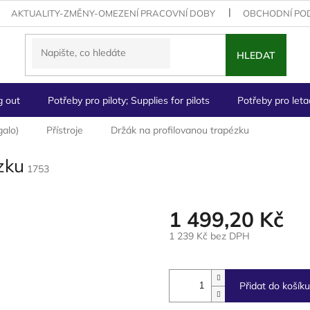
AKTUALITY-ZMĚNY-OMEZENÍ PRACOVNÍ DOBY
OBCHODNÍ PO
HLEDAT
g out
Potřeby pro piloty; Supplies for pilots
Potřeby pro letad
galo)
Přístroje
Držák na profilovanou trapézku
zku
1753
1 499,20 Kč
1 239 Kč bez DPH
Měrná
cena:
Přidat do košíku