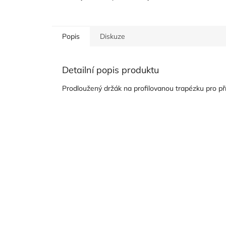
Popis
Diskuze
Detailní popis produktu
Prodloužený držák na profilovanou trapézku pro pří
Z
á
p
a
t
í