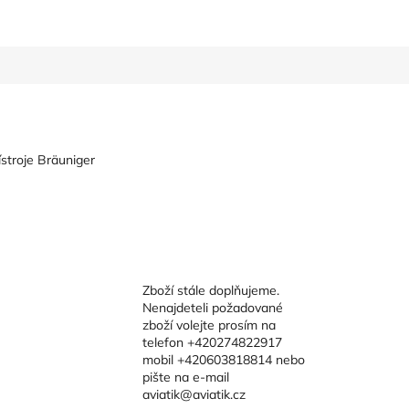
stroje Bräuniger
Zboží stále doplňujeme.
Nenajdeteli požadované
zboží volejte prosím na
telefon +420274822917
mobil +420603818814 nebo
pište na e-mail
aviatik@aviatik.cz