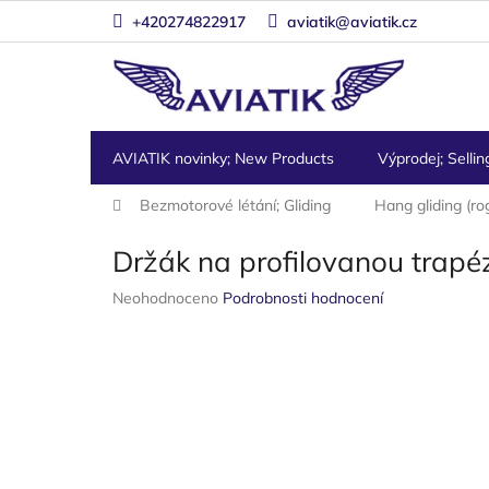
Přejít
+420274822917
aviatik@aviatik.cz
na
obsah
AVIATIK novinky; New Products
Výprodej; Sellin
Domů
Bezmotorové létání; Gliding
Hang gliding (ro
Držák na profilovanou trapé
Průměrné
Neohodnoceno
Podrobnosti hodnocení
hodnocení
produktu
je
0,0
z
5
hvězdiček.