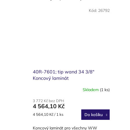
Kód:
26792
40R-7601; tip wand 34 3/8″
Koncový laminát
Skladem
(1 ks)
3 772 Kč bez DPH
4 564,10 Kč
Měrná
4 564,10 Kč / 1 ks
Do košíku
cena:
Koncový laminát pro všechny WW