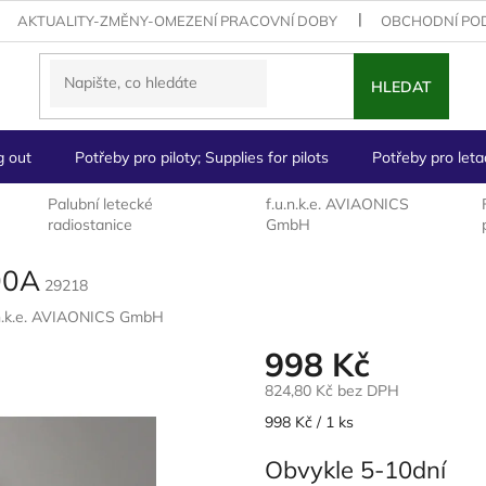
AKTUALITY-ZMĚNY-OMEZENÍ PRACOVNÍ DOBY
OBCHODNÍ PO
HLEDAT
g out
Potřeby pro piloty; Supplies for pilots
Potřeby pro letad
Palubní letecké
f.u.n.k.e. AVIAONICS
radiostanice
GmbH
00A
29218
.n.k.e. AVIAONICS GmbH
998 Kč
824,80 Kč bez DPH
Měrná
998 Kč / 1 ks
cena:
Obvykle 5-10dní