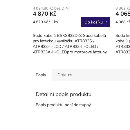
4 024,80 Kč bez DPH
3 362 K
4 870 Kč
4 06
Měrná
Měrná
4 870 Kč / 1 ks
Do košíku
4 068 Kč
cena:
cena:
Sada kabelů BSKS833D-S Sada kabelů
Sada k
pro leteckou vysílačku ATR833S /
kabelů 
ATR833-II-LCD / ATR833-II-OLED /
ATR833-
ATR833A-II-OLEDpro motorové letouny
ATR833A
a motorové kluzáky, dvoumístné...
dvoumís
konciDél
Popis
Diskuze
Detailní popis produktu
Popis produktu není dostupný
Z