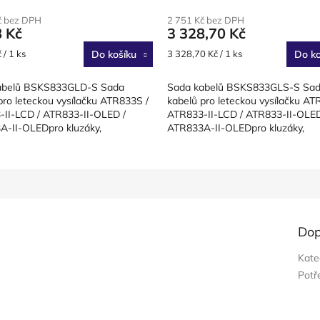
č bez DPH
2 751 Kč bez DPH
8 Kč
3 328,70 Kč
Měrná
 / 1 ks
Do košíku
3 328,70 Kč / 1 ks
Do ko
cena:
abelů BSKS833GLD-S Sada
Sada kabelů BSKS833GLS-S Sa
pro leteckou vysílačku ATR833S /
kabelů pro leteckou vysílačku AT
II-LCD / ATR833-II-OLED /
ATR833-II-LCD / ATR833-II-OLED
-II-OLEDpro kluzáky,
ATR833A-II-OLEDpro kluzáky,
tná letadla, s otevřenými
jednomístné letouny, s otevřeným
ka...
konciDélka...
Dop
Kate
Potř