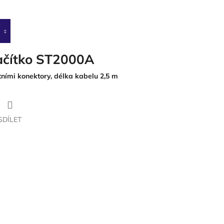
lačítko ST2000A
tními konektory, délka kabelu 2,5 m
SDÍLET