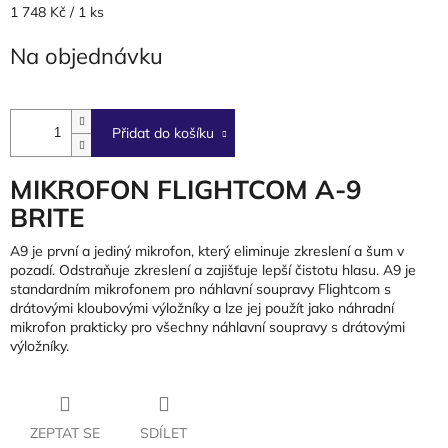
Měrná
1 748 Kč / 1 ks
cena:
Na objednávku
Přidat do košíku
MIKROFON FLIGHTCOM A-9
BRITE
A9 je první a jediný mikrofon, který eliminuje zkreslení a šum v
pozadí. Odstraňuje zkreslení a zajišťuje lepší čistotu hlasu. A9 je
standardním mikrofonem pro náhlavní soupravy Flightcom s
drátovými kloubovými výložníky a lze jej použít jako náhradní
mikrofon prakticky pro všechny náhlavní soupravy s drátovými
výložníky.
ZEPTAT SE
SDÍLET