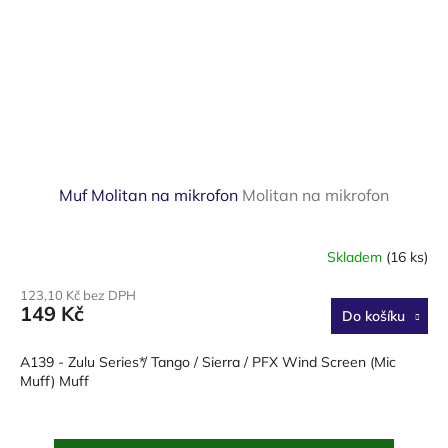
Muf Molitan na mikrofon
Molitan na mikrofon
Skladem
(16 ks)
123,10 Kč bez DPH
149 Kč
Do košíku
A139 - Zulu Series*/ Tango / Sierra / PFX Wind Screen (Mic
Muff) Muff