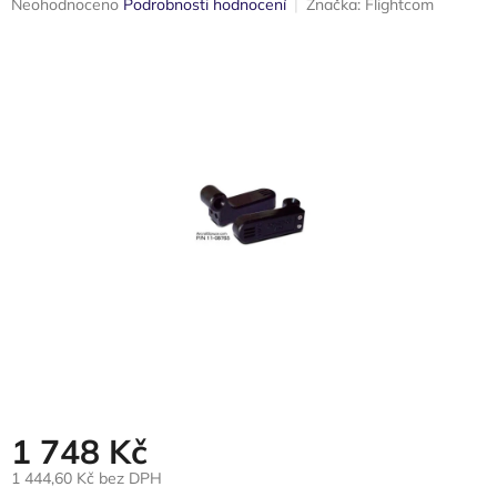
Průměrné
Neohodnoceno
Podrobnosti hodnocení
Značka:
Flightcom
hodnocení
produktu
je
0,0
z
5
hvězdiček.
1 748 Kč
1 444,60 Kč bez DPH