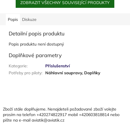
ZOBRAZIT VŠECHNY SOUVISEJÍCÍ PRODUKTY
Popis
Diskuze
Detailní popis produktu
Popis produktu není dostupný
Doplňkové parametry
Kategorie
:
Příslušenství
Potřeby pro piloty
:
Náhlavní soupravy, Doplňky
Z
á
p
a
Zboží stále doplňujeme. Nenajdeteli požadované zboží volejte
t
prosím na telefon +420274822917 mobil +420603818814 nebo
pište na e-mail aviatik@aviatik.cz
í