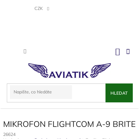
Přejít
na
CZK
obsah
NÁKU
KOŠÍK
HLEDAT
MIKROFON FLIGHTCOM A-9 BRITE
26624