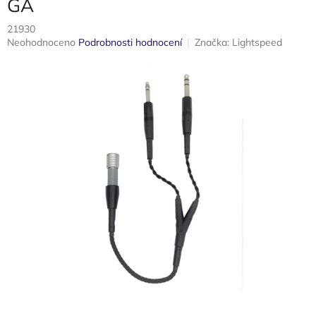
GA
21930
Průměrné
Neohodnoceno
Podrobnosti hodnocení
Značka:
Lightspeed
hodnocení
produktu
je
0,0
z
5
hvězdiček.