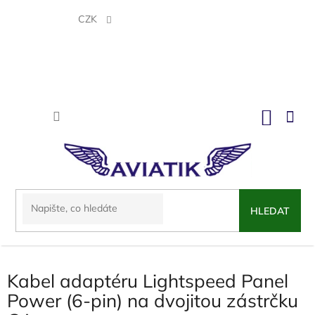
Přejít
na
CZK
obsah
NÁKU
KOŠÍK
HLEDAT
Kabel adaptéru Lightspeed Panel
Power (6-pin) na dvojitou zástrčku