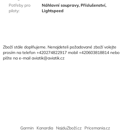
Potřeby pro
Náhlavní soupravy, Příslušenství,
piloty
:
Lightspeed
Z
á
p
a
Zboží stále doplňujeme. Nenajdeteli požadované zboží volejte
t
prosím na telefon +420274822917 mobil +420603818814 nebo
pište na e-mail aviatik@aviatik.cz
í
Garmin
Kanardia
NajduZboží.cz
Pricemania.cz