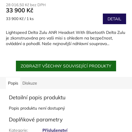
28 016,50 Kč bez DPH
33 900 Kč
Měrná
33 900 Kč / 1 ks
DETAIL
cena:
Lightspeed Delta Zulu ANR Headset With Bluetooth Delta Zulu
je zkonstruována pro vaši misi s ohledem na bezpečnost,
ovládání a pohodlí. Naše nejnovější náhlavní souprava...
ZOBRAZIT VŠECHNY SOUVISEJÍCÍ PRODUKTY
Popis
Diskuze
Detailní popis produktu
Popis produktu není dostupný
Doplňkové parametry
Kategorie
:
Příslušenství