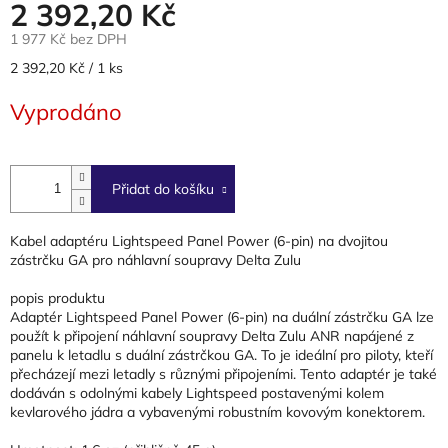
2 392,20 Kč
1 977 Kč bez DPH
Měrná
2 392,20 Kč / 1 ks
cena:
Vyprodáno
Přidat do košíku
Kabel adaptéru Lightspeed Panel Power (6-pin) na dvojitou
zástrčku GA pro náhlavní soupravy Delta Zulu
popis produktu
Adaptér Lightspeed Panel Power (6-pin) na duální zástrčku GA lze
použít k připojení náhlavní soupravy Delta Zulu ANR napájené z
panelu k letadlu s duální zástrčkou GA. To je ideální pro piloty, kteří
přecházejí mezi letadly s různými připojeními. Tento adaptér je také
dodáván s odolnými kabely Lightspeed postavenými kolem
kevlarového jádra a vybavenými robustním kovovým konektorem.