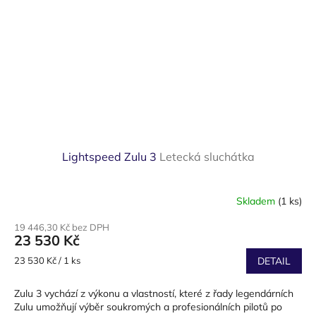
Lightspeed Zulu 3
Letecká sluchátka
Skladem
(1 ks)
Průměrné
hodnocení
19 446,30 Kč bez DPH
produktu
23 530 Kč
je
3,6
Měrná
23 530 Kč / 1 ks
DETAIL
z
cena:
5
Zulu 3 vychází z výkonu a vlastností, které z řady legendárních
hvězdiček.
Zulu umožňují výběr soukromých a profesionálních pilotů po