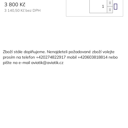
3 800 Kč
Do 
3 140,50 Kč bez DPH
Z
á
p
a
Zboží stále doplňujeme. Nenajdeteli požadované zboží volejte
t
prosím na telefon +420274822917 mobil +420603818814 nebo
pište na e-mail aviatik@aviatik.cz
í