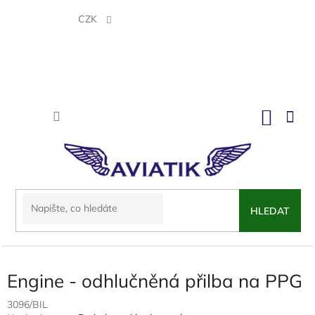
Přejít
na
CZK
obsah
NÁKU
KOŠÍK
HLEDAT
Engine - odhlučněná přilba na PPG
3096/BIL