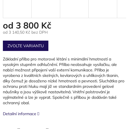
od
3 800 Kč
od
3 140,50 Kč
bez DPH
Měrná
cena:
ZVOLTE VARIANTU
Základní přilba pro motorové létání s minimální hmotností a
vysokým stupněm odhlučnění. Přilba neobsahuje vysílačku, ale
nabízí možnost připojení vaší externí komunikace. Přilba je
vyrobena z kvalitních skelných, kevlarových a uhlíkových tkanin,
díky čemuž je dosaženo nízké hmotnosti a pevnosti. Sluchátka pro
ochranu proti hluku mají již ve standardním provedení gelové
náušníky a jsou výškově nastavitelná. Vnitřní polstrování je
vyjímatelné a lze je vyprat. Společně s přilbou je dodáván také
ochranný obal.
Detailní informace