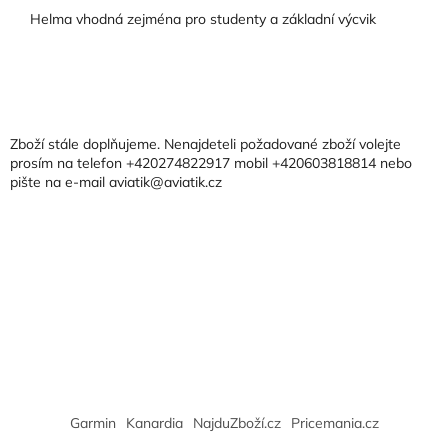
Helma vhodná zejména pro studenty a základní výcvik
Z
á
p
a
Zboží stále doplňujeme. Nenajdeteli požadované zboží volejte
t
prosím na telefon +420274822917 mobil +420603818814 nebo
pište na e-mail aviatik@aviatik.cz
í
Garmin
Kanardia
NajduZboží.cz
Pricemania.cz