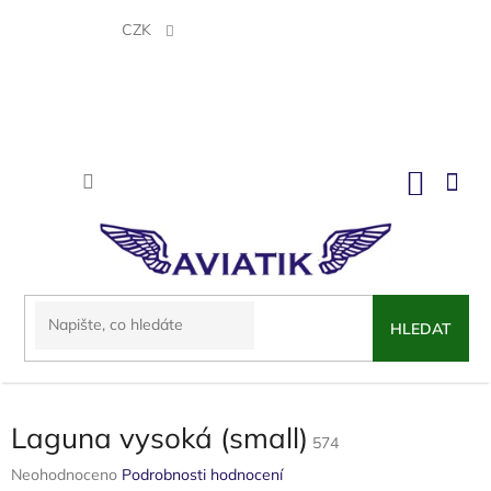
Přejít
na
CZK
obsah
NÁKU
KOŠÍK
HLEDAT
Laguna vysoká (small)
574
Průměrné
Neohodnoceno
Podrobnosti hodnocení