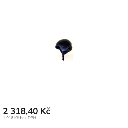
hodnocení
produktu
je
0,0
z
5
hvězdiček.
2 318,40 Kč
1 916 Kč bez DPH
Měrná