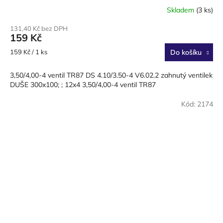
Skladem
(3 ks)
Průměrné
hodnocení
131,40 Kč bez DPH
produktu
159 Kč
je
4,0
Měrná
159 Kč / 1 ks
Do košíku
z
cena:
5
3,50/4,00-4 ventil TR87 DS 4.10/3.50-4 V6.02.2 zahnutý ventilek
hvězdiček.
DUŠE 300x100; ; 12x4 3,50/4,00-4 ventil TR87
Kód:
2174