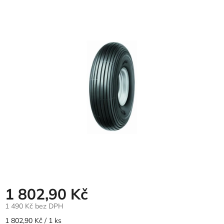
hodnocení
produktu
je
0,0
z
5
hvězdiček.
1 802,90 Kč
1 490 Kč bez DPH
Měrná
1 802,90 Kč / 1 ks