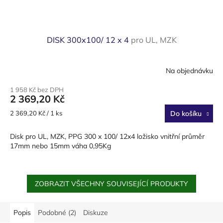
DISK 300x100/ 12 x 4
pro UL, MZK
Na objednávku
1 958 Kč bez DPH
2 369,20 Kč
Měrná
2 369,20 Kč / 1 ks
Do košíku
cena:
Disk pro UL, MZK, PPG 300 x 100/ 12x4 ložisko vnitřní průměr
17mm nebo 15mm váha 0,95Kg
ZOBRAZIT VŠECHNY SOUVISEJÍCÍ PRODUKTY
Popis
Podobné (2)
Diskuze