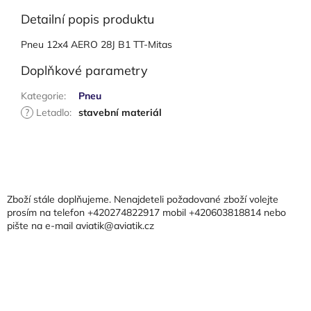
Detailní popis produktu
Pneu 12x4 AERO 28J B1 TT-Mitas
Doplňkové parametry
Kategorie
:
Pneu
?
Letadlo
:
stavební materiál
Z
á
p
a
Zboží stále doplňujeme. Nenajdeteli požadované zboží volejte
t
prosím na telefon +420274822917 mobil +420603818814 nebo
pište na e-mail aviatik@aviatik.cz
í