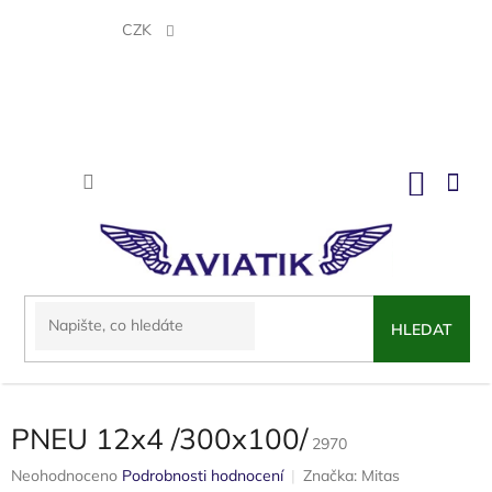
Přejít
na
CZK
obsah
NÁKU
KOŠÍK
HLEDAT
PNEU 12x4 /300x100/
2970
Průměrné
Neohodnoceno
Podrobnosti hodnocení
Značka:
Mitas