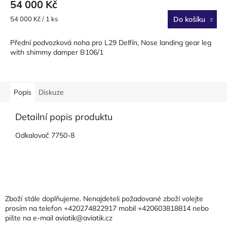
54 000 Kč
Měrná
54 000 Kč / 1 ks
Do košíku
cena:
Přední podvozková noha pro L29 Delfín, Nose landing gear leg
with shimmy damper B106/1
Popis
Diskuze
Detailní popis produktu
Odkalovač 7750-8
Z
á
p
a
Zboží stále doplňujeme. Nenajdeteli požadované zboží volejte
t
prosím na telefon +420274822917 mobil +420603818814 nebo
pište na e-mail aviatik@aviatik.cz
í