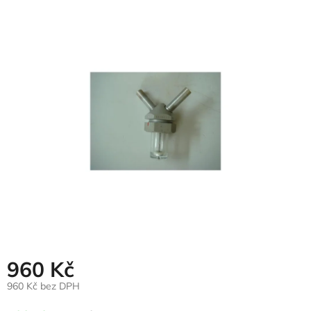
hodnocení
produktu
je
0,0
z
5
hvězdiček.
960 Kč
960 Kč bez DPH
Měrná