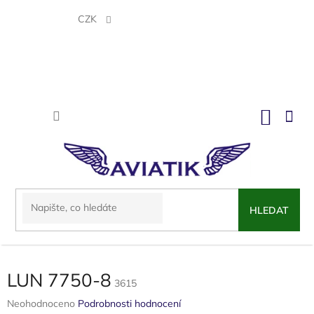
Přejít
na
CZK
obsah
NÁKU
KOŠÍK
HLEDAT
LUN 7750-8
3615
Průměrné
Neohodnoceno
Podrobnosti hodnocení