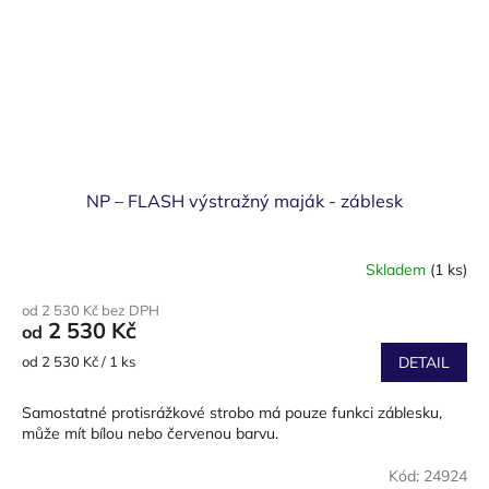
NP – FLASH výstražný maják - záblesk
Skladem
(1 ks)
od 2 530 Kč bez DPH
2 530 Kč
od
Měrná
od 2 530 Kč / 1 ks
DETAIL
cena:
Samostatné protisrážkové strobo má pouze funkci záblesku,
může mít bílou nebo červenou barvu.
Kód:
24924