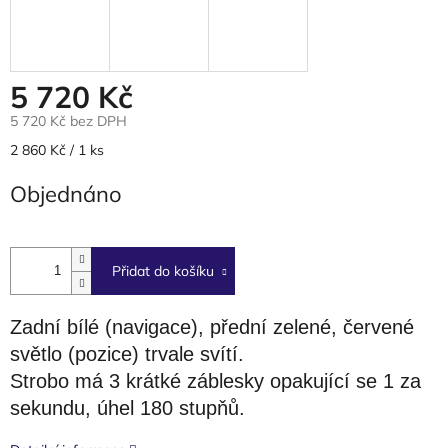
5 720 Kč
5 720 Kč bez DPH
Měrná
2 860 Kč / 1 ks
cena:
Objednáno
Přidat do košíku
Zadní bílé
(navigace), p
řední zelené
,
červené
světlo
(pozice) trvale svítí.
Strobo
má 3
krátké záblesky opakující se 1 za
sekundu, úhel
180
stupňů.