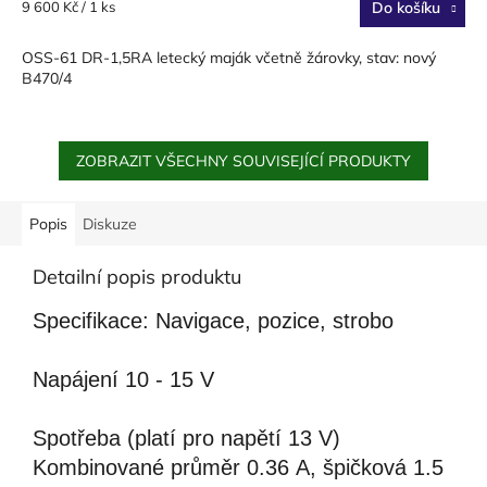
Měrná
9 600 Kč / 1 ks
Do košíku
cena:
OSS-61 DR-1,5RA letecký maják včetně žárovky, stav: nový
B470/4
ZOBRAZIT VŠECHNY SOUVISEJÍCÍ PRODUKTY
Popis
Diskuze
Detailní popis produktu
Specifikace:
Navigace, pozice, strobo
Napájení
10
-
1
5
V
Spotřeba
(platí pro napětí 13
V)
Kombinované
průměr 0.36
A,
špičková
1.5