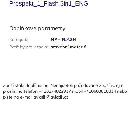
Prospekt_1_Flash 3in1_ENG
Doplňkové parametry
Kategorie
:
NP – FLASH
Potřeby pro letadla
:
stavební materiál
Z
á
p
a
Zboží stále doplňujeme. Nenajdeteli požadované zboží volejte
t
prosím na telefon +420274822917 mobil +420603818814 nebo
pište na e-mail aviatik@aviatik.cz
í