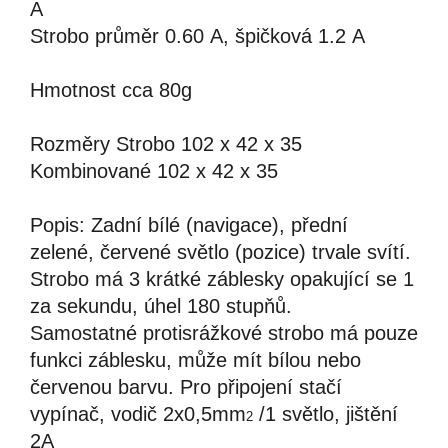
A
S
trobo
průměr 0.60
A,
špičková
1.2
A
Hmotnost
cca
80g
Rozměry
Strobo
1
02
x 42 x
35
K
ombinované
1
02
x 42 x
35
Popis:
Zadní bílé
(navigace), p
řední
zelené
,
červené světlo
(pozice) trvale svítí.
Strobo
má 3
krátké záblesky opakující se 1
za sekundu, úhel
180
stupňů.
Samostatné
protisrážkové
strobo
má pouze
funkci záblesku, může mít bílou nebo
červenou barvu. Pro připojení stačí
vypínač, vodič 2x0,5mm
/1 světlo, jištění
2
2A