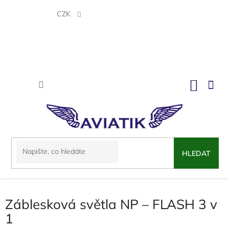
Přejít
na
CZK
obsah
NÁKU
KOŠÍK
HLEDAT
Záblesková světla NP – FLASH 3 v
1