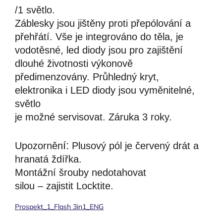
/1 světlo.
Záblesky
jsou jištěn
y
proti
přepólování a
přehřátí. V
še je integrováno do těla
, je
vodotěsné, led diody jsou
pro zajištění
dlouhé životnosti výkonově
předimenzovány. Průhledný kryt,
elektronika i LED diody jsou vy
měnitelné,
světlo
je možné ser
v
isovat
. Záruka 3 roky.
í:
Upozorněn
Plusový pól je červený drát a
hranatá ždířka.
Montážní šrouby nedotahovat
silou
–
zajistit
L
ocktite.
Prospekt_1_Flash 3in1_ENG