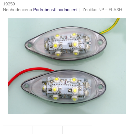
19259
Průměrné
Neohodnoceno
Podrobnosti hodnocení
Značka:
NP – FLASH
hodnocení
produktu
je
0,0
z
5
hvězdiček.