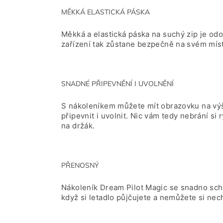
MĚKKÁ ELASTICKÁ PÁSKA
Měkká a elastická páska na suchý zip je od
zařízení tak zůstane bezpečně na svém místě
SNADNÉ PŘIPEVNĚNÍ I UVOLNĚNÍ
S nákoleníkem můžete mít obrazovku na výš
připevnit i uvolnit. Nic vám tedy nebrání si 
na držák.
PŘENOSNÝ
Nákoleník Dream Pilot Magic se snadno schov
když si letadlo půjčujete a nemůžete si nech