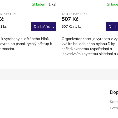
Skladem
(1 ks)
Sklad
Kč bez DPH
419 Kč bez DPH
Kč
507 Kč
Měrná
 1 ks
Do košíku
507 Kč / 1 ks
Do ko
cena:
ík vyrobený z leštěného hliníku.
Organizátor chart je vyroben z v
ovrch na psaní, rychlý přístup k
kvalitního, odolného nylonu.Díky
formacím.
sofistikovanému uspořádání a
inovativnímu systému skládání a z
poskytuje nejúčinnější úložiště pro
Dop
Kate
Potř