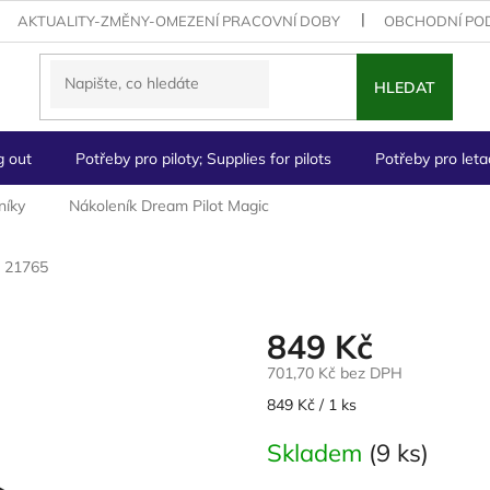
AKTUALITY-ZMĚNY-OMEZENÍ PRACOVNÍ DOBY
OBCHODNÍ PO
HLEDAT
g out
Potřeby pro piloty; Supplies for pilots
Potřeby pro letad
níky
Nákoleník Dream Pilot Magic
21765
849 Kč
701,70 Kč bez DPH
Měrná
849 Kč / 1 ks
cena:
Skladem
(9 ks)