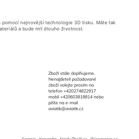
s pomocí nejnovější technologie 3D tisku. Máte tak
materiálů a bude mít dlouho životnost.
Zboží stále doplňujeme.
Nenajdeteli požadované
zboží volejte prosím na
telefon +420274822917
mobil +420603818814 nebo
pište na e-mail
aviatik@aviatik.cz