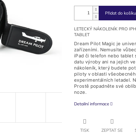
Přidat do košíku
LETECKÝ NÁKOLENÍK PRO IPH
TABLET
Dream Pilot Magic je unive
zařízeními. Nemusíte vůbec 
iPad či telefon nebo tablet
datu výroby ani na jejich v
nákoleník, který budete po
piloty v oblasti všeobecnéh
experimentálních letadel. 
Prostě popadněte své oblíbe
noze.
Detailní informace
TISK
ZEPTAT SE