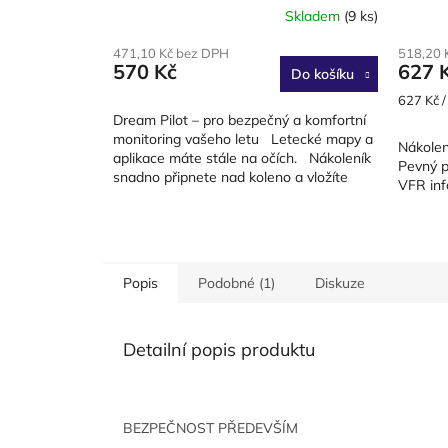
Skladem
(9 ks)
Průměrné
hodnocení
471,10 Kč bez DPH
518,20 
produktu
570 Kč
627 
Do košíku
je
4,5
Měrná
627 Kč /
z
cena:
Dream Pilot – pro bezpečný a komfortní
5
monitoring vašeho letu Letecké mapy a
Nákolen
hvězdiček.
aplikace máte stále na očích. Nákoleník
Pevný p
snadno připnete nad koleno a vložíte
VFR in
smartphone či...
Popis
Podobné (1)
Diskuze
Detailní popis produktu
BEZPEČNOST PŘEDEVŠÍM