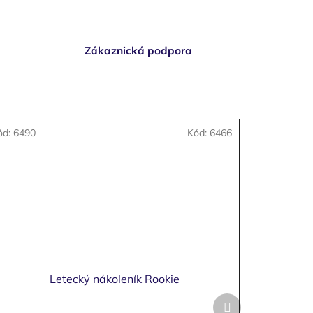
Zákaznická podpora
ód:
6490
Kód:
6466
Letecký nákoleník Rookie
Další
produkt