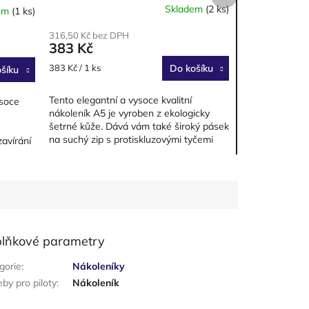
Skladem
(2 ks)
em
(1 ks)
Průměrné
hodnocení
316,50 Kč bez DPH
produktu
383 Kč
je
3,3
Měrná
383 Kč / 1 ks
Do košíku
šíku
z
cena:
5
Tento elegantní a vysoce kvalitní
ysoce
hvězdiček.
nákoleník A5 je vyroben z ekologicky
šetrné kůže. Dává vám také široký pásek
na suchý zip s protiskluzovými tyčemi
avírání
pro stabilitu, držení spony...
...
lňkové parametry
gorie
:
Nákoleníky
eby pro piloty
:
Nákoleník