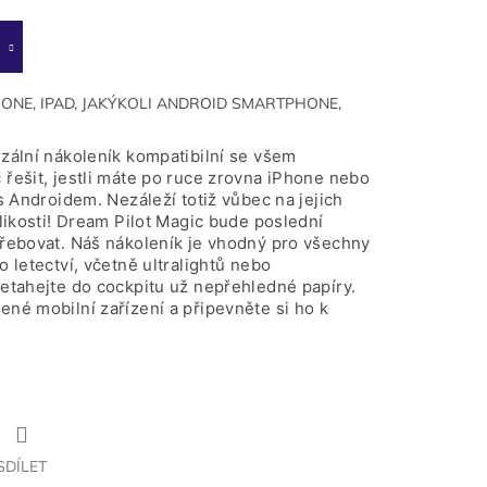
ONE, IPAD, JAKÝKOLI ANDROID SMARTPHONE,
rzální nákoleník kompatibilní se všem
řešit, jestli máte po ruce zrovna iPhone nebo
 s Androidem. Nezáleží totiž vůbec na jejich
elikosti! Dream Pilot Magic bude poslední
třebovat. Náš nákoleník je vhodný pro všechny
o letectví, včetně ultralightů nebo
Netahejte do cockpitu už nepřehledné papíry.
né mobilní zařízení a připevněte si ho k
SDÍLET