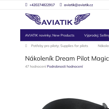
Přejít
+420274822917
aviatik@aviatik.cz
na
obsah
AVIATIK novinky; New Products
Výprodej; Sellin
Domů
Potřeby pro piloty; Supplies for pilots
Nákole
Nákoleník Dream Pilot Magic
Průměrné
47 hodnocení
Podrobnosti hodnocení
hodnocení
produktu
je
4,4
z
5
hvězdiček.