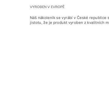
VYROBEN V EVROPĚ
Náš nákoleník se vyrábí v České republice 
jistotu, že je produkt vyroben z kvalitních 
Z
á
p
a
t
í