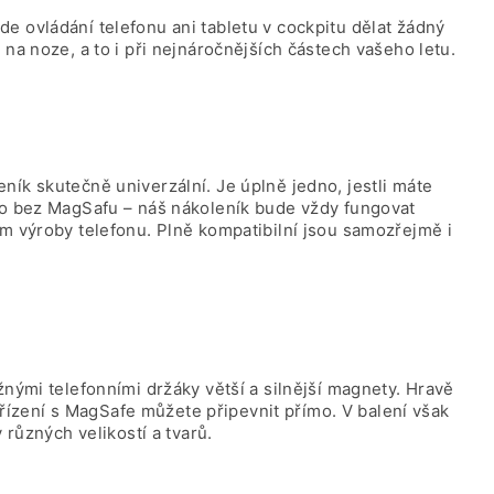
 ovládání telefonu ani tabletu v cockpitu dělat žádný
na noze, a to i při nejnáročnějších částech vašeho letu.
ík skutečně univerzální. Je úplně jedno, jestli máte
bo bez MagSafu – náš nákoleník bude vždy fungovat
m výroby telefonu. Plně kompatibilní jsou samozřejmě i
nými telefonními držáky větší a silnější magnety. Hravě
Zařízení s MagSafe můžete připevnit přímo. V balení však
 různých velikostí a tvarů.