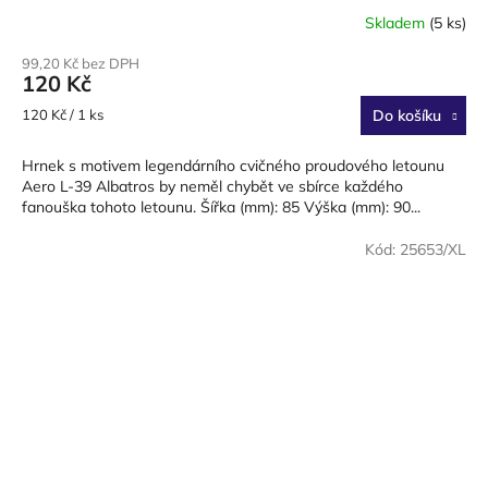
Skladem
(5 ks)
99,20 Kč bez DPH
120 Kč
Měrná
120 Kč / 1 ks
Do košíku
cena:
Hrnek s motivem legendárního cvičného proudového letounu
Aero L-39 Albatros by neměl chybět ve sbírce každého
fanouška tohoto letounu. Šířka (mm): 85 Výška (mm): 90...
Kód:
25653/XL