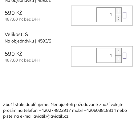
Na objednávku
| 4593/L
590 Kč
Do 
487,60 Kč bez DPH
Velikost: S
Na objednávku
| 4593/S
590 Kč
Do 
487,60 Kč bez DPH
Z
á
p
a
Zboží stále doplňujeme. Nenajdeteli požadované zboží volejte
t
prosím na telefon +420274822917 mobil +420603818814 nebo
pište na e-mail aviatik@aviatik.cz
í