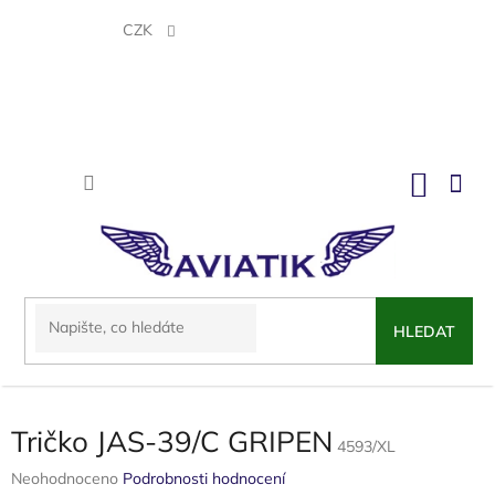
Přejít
na
CZK
obsah
NÁKU
KOŠÍK
HLEDAT
Tričko JAS-39/C GRIPEN
4593/XL
Průměrné
Neohodnoceno
Podrobnosti hodnocení