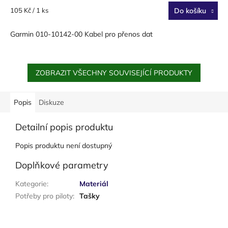
Měrná
105 Kč / 1 ks
Do košíku
cena:
Garmin 010-10142-00 Kabel pro přenos dat
ZOBRAZIT VŠECHNY SOUVISEJÍCÍ PRODUKTY
Popis
Diskuze
Detailní popis produktu
Popis produktu není dostupný
Doplňkové parametry
Kategorie
:
Materiál
Potřeby pro piloty
:
Tašky
Z