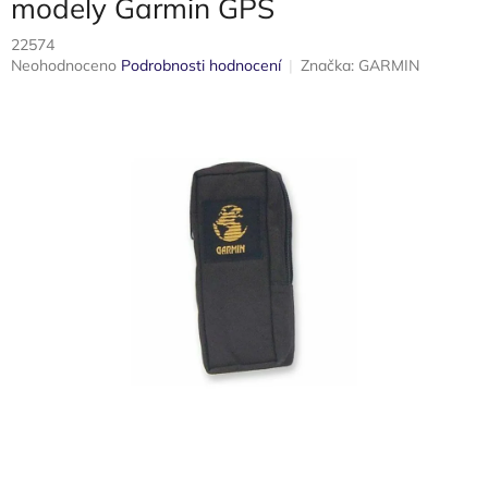
modely Garmin GPS
22574
Průměrné
Neohodnoceno
Podrobnosti hodnocení
Značka:
GARMIN
hodnocení
produktu
je
0,0
z
5
hvězdiček.