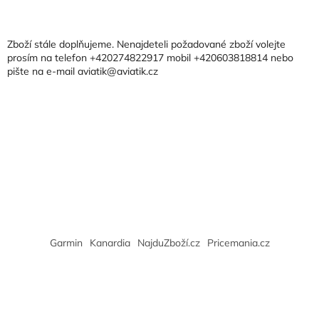
á
p
a
Zboží stále doplňujeme. Nenajdeteli požadované zboží volejte
t
prosím na telefon +420274822917 mobil +420603818814 nebo
pište na e-mail aviatik@aviatik.cz
í
Garmin
Kanardia
NajduZboží.cz
Pricemania.cz