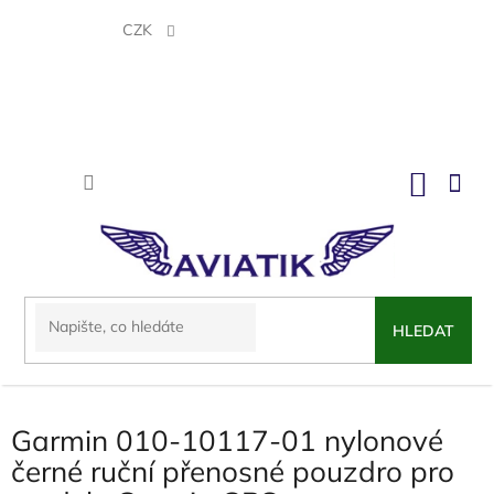
Přejít
na
CZK
obsah
NÁKU
KOŠÍK
HLEDAT
Garmin 010-10117-01 nylonové
černé ruční přenosné pouzdro pro