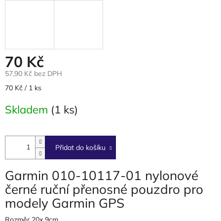
70 Kč
57,90 Kč bez DPH
Měrná
70 Kč / 1 ks
cena:
Skladem
(1 ks)
Přidat do košíku
Garmin 010-10117-01 nylonové
černé ruční přenosné pouzdro pro
modely Garmin GPS
Rozměr 20x 9cm